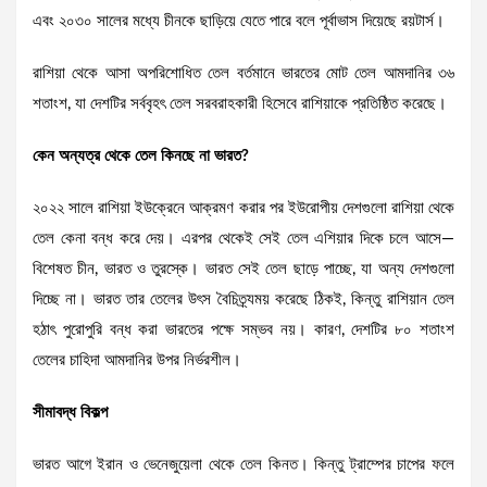
এবং ২০৩০ সালের মধ্যে চীনকে ছাড়িয়ে যেতে পারে বলে পূর্বাভাস দিয়েছে রয়টার্স।
রাশিয়া থেকে আসা অপরিশোধিত তেল বর্তমানে ভারতের মোট তেল আমদানির ৩৬
শতাংশ, যা দেশটির সর্ববৃহৎ তেল সরবরাহকারী হিসেবে রাশিয়াকে প্রতিষ্ঠিত করেছে।
কেন অন্যত্র থেকে তেল কিনছে না ভারত?
২০২২ সালে রাশিয়া ইউক্রেনে আক্রমণ করার পর ইউরোপীয় দেশগুলো রাশিয়া থেকে
তেল কেনা বন্ধ করে দেয়। এরপর থেকেই সেই তেল এশিয়ার দিকে চলে আসে—
বিশেষত চীন, ভারত ও তুরস্কে। ভারত সেই তেল ছাড়ে পাচ্ছে, যা অন্য দেশগুলো
দিচ্ছে না। ভারত তার তেলের উৎস বৈচিত্র্যময় করেছে ঠিকই, কিন্তু রাশিয়ান তেল
হঠাৎ পুরোপুরি বন্ধ করা ভারতের পক্ষে সম্ভব নয়। কারণ, দেশটির ৮০ শতাংশ
তেলের চাহিদা আমদানির উপর নির্ভরশীল।
সীমাবদ্ধ বিকল্প
ভারত আগে ইরান ও ভেনেজুয়েলা থেকে তেল কিনত। কিন্তু ট্রাম্পের চাপের ফলে