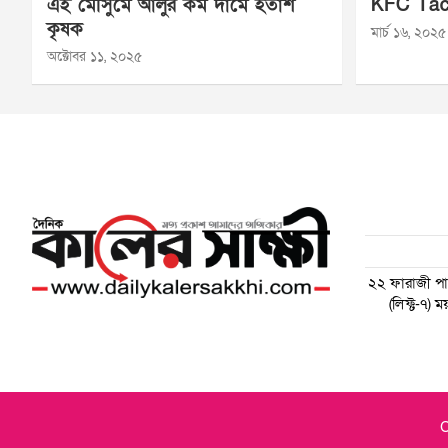
এই মৌসুমে আলুর কম দামে হতাশ
KFC Tac
কৃষক
মার্চ ১৬, ২০২৫
অক্টোবর ১১, ২০২৫
২২ ফারাজী পাড়
(লিফ্ট-৭)
C