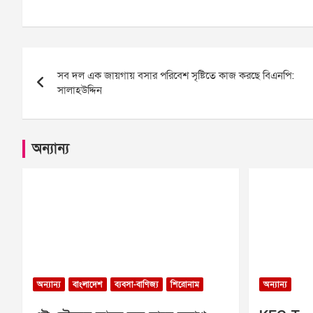
Post
সব দল এক জায়গায় বসার পরিবেশ সৃষ্টিতে কাজ করছে বিএনপি:
navigation
সালাহউদ্দিন
অন্যান্য
অন্যান্য
বাংলাদেশ
ব্যবসা-বাণিজ্য
শিরোনাম
অন্যান্য