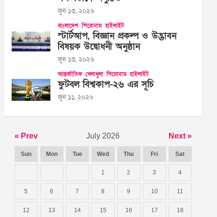
জুন ১৩, ২০২৬
বাংলাদেশ
শিরোনাম
হাইলাইট
স্টার্টআপ, বিজ্ঞান প্রকল্প ও উদ্ভাবন
বিষয়ক উদ্বোধনী অনুষ্ঠান
জুন ১৩, ২০২৬
আন্তর্জাতিক
খেলাধুলা
শিরোনাম
হাইলাইট
ফুটবল বিশ্বকাপ-২৬ এর সূচি
জুন ১১, ২০২৬
« Prev
July 2026
Next »
Sun
Mon
Tue
Wed
Thu
Fri
Sat
1
2
3
4
5
6
7
8
9
10
11
12
13
14
15
16
17
18