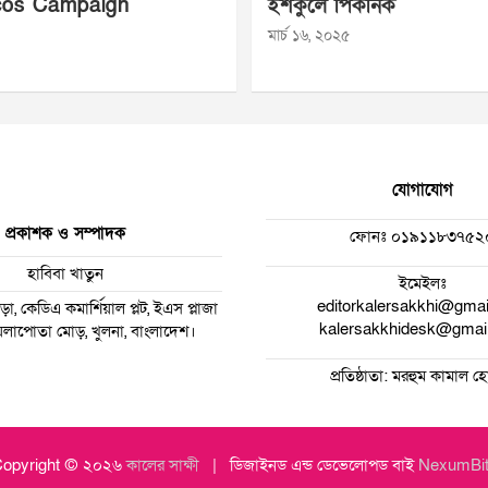
os Campaign
ইশকুলে পিকনিক
মার্চ ১৬, ২০২৫
যোগাযোগ
প্রকাশক ও সম্পাদক
ফোনঃ
০১৯১১৮৩৭৫২
হাবিবা খাতুন
ইমেইলঃ
editorkalersakkhi@gma
া, কেডিএ কমার্শিয়াল প্লট, ইএস প্লাজা
kalersakkhidesk@gmai
 ময়লাপোতা মোড়, খুলনা, বাংলাদেশ।
প্রতিষ্ঠাতা: মরহুম কামাল 
opyright © ২০২৬
কালের সাক্ষী
ডিজাইনড এন্ড ডেভেলোপড বাই
NexumBi