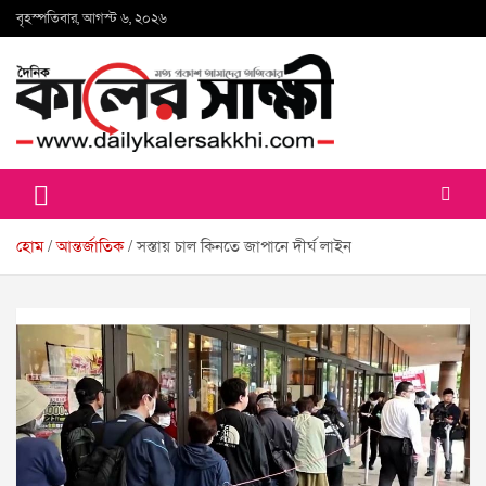
Skip
বৃহস্পতিবার, আগস্ট ৬, ২০২৬
to
content
কালের সাক্ষী
হোম
আন্তর্জাতিক
সস্তায় চাল কিনতে জাপানে দীর্ঘ লাইন