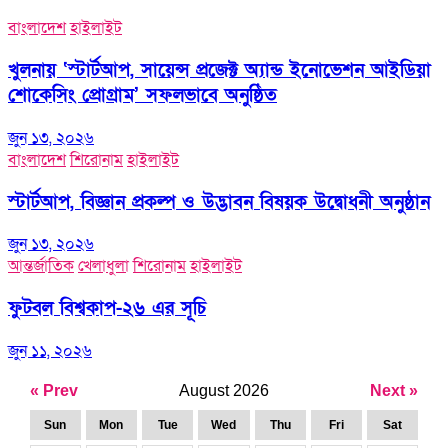
বাংলাদেশ
হাইলাইট
খুলনায় ‘স্টার্টআপ, সায়েন্স প্রজেক্ট অ্যান্ড ইনোভেশন আইডিয়া
শোকেসিং প্রোগ্রাম’ সফলভাবে অনুষ্ঠিত
জুন ১৩, ২০২৬
বাংলাদেশ
শিরোনাম
হাইলাইট
স্টার্টআপ, বিজ্ঞান প্রকল্প ও উদ্ভাবন বিষয়ক উদ্বোধনী অনুষ্ঠান
জুন ১৩, ২০২৬
আন্তর্জাতিক
খেলাধুলা
শিরোনাম
হাইলাইট
ফুটবল বিশ্বকাপ-২৬ এর সূচি
জুন ১১, ২০২৬
« Prev
August 2026
Next »
Sun
Mon
Tue
Wed
Thu
Fri
Sat