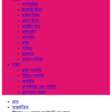
সম্পাদকীয়
ইসলামী জীবন
লাইফস্টাইল
প্রবাস জীবন
চাকুরীর খবর
জনদূর্ভোগ
ধর্ম দর্শন
স্বাস্থ্য
সাহিত্য
মহানগর
ব্যবসা-বাণিজ্য
সাইট
ফটো গ্যালারি
ভিডিও গ্যালারি
আর্কাইভ
গোপনীয়তা এবং শর্তাদি
যোগাযোগ করুন
হোম
আন্তর্জাতিক