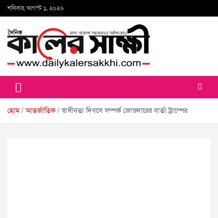
Skip
শনিবার, আগস্ট ১, ২০২৬
to
content
কালের সাক্ষী
হোম
আন্তর্জাতিক
স্বাধীনতা দিবসে সম্পর্ক জোরদারের বার্তা ট্রাম্পের