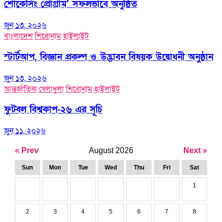
শোকেসিং প্রোগ্রাম’ সফলভাবে অনুষ্ঠিত
জুন ১৩, ২০২৬
বাংলাদেশ
শিরোনাম
হাইলাইট
স্টার্টআপ, বিজ্ঞান প্রকল্প ও উদ্ভাবন বিষয়ক উদ্বোধনী অনুষ্ঠান
জুন ১৩, ২০২৬
আন্তর্জাতিক
খেলাধুলা
শিরোনাম
হাইলাইট
ফুটবল বিশ্বকাপ-২৬ এর সূচি
জুন ১১, ২০২৬
« Prev
August 2026
Next »
Sun
Mon
Tue
Wed
Thu
Fri
Sat
1
2
3
4
5
6
7
8