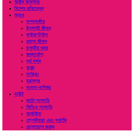
আইন আদালত
বিশেষ প্রতিবেদন
আরও
সম্পাদকীয়
ইসলামী জীবন
লাইফস্টাইল
প্রবাস জীবন
চাকুরীর খবর
জনদূর্ভোগ
ধর্ম দর্শন
স্বাস্থ্য
সাহিত্য
মহানগর
ব্যবসা-বাণিজ্য
সাইট
ফটো গ্যালারি
ভিডিও গ্যালারি
আর্কাইভ
গোপনীয়তা এবং শর্তাদি
যোগাযোগ করুন