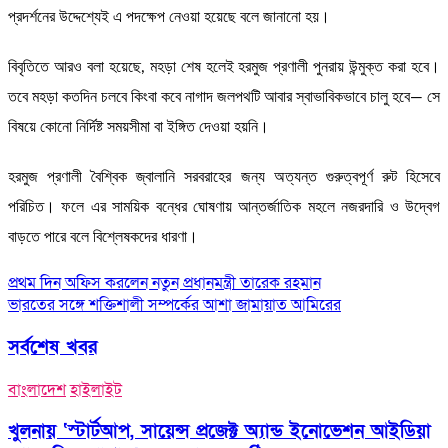
প্রদর্শনের উদ্দেশ্যেই এ পদক্ষেপ নেওয়া হয়েছে বলে জানানো হয়।
বিবৃতিতে আরও বলা হয়েছে, মহড়া শেষ হলেই হরমুজ প্রণালী পুনরায় উন্মুক্ত করা হবে।
তবে মহড়া কতদিন চলবে কিংবা কবে নাগাদ জলপথটি আবার স্বাভাবিকভাবে চালু হবে— সে
বিষয়ে কোনো নির্দিষ্ট সময়সীমা বা ইঙ্গিত দেওয়া হয়নি।
হরমুজ প্রণালী বৈশ্বিক জ্বালানি সরবরাহের জন্য অত্যন্ত গুরুত্বপূর্ণ রুট হিসেবে
পরিচিত। ফলে এর সাময়িক বন্ধের ঘোষণায় আন্তর্জাতিক মহলে নজরদারি ও উদ্বেগ
বাড়তে পারে বলে বিশ্লেষকদের ধারণা।
Post
প্রথম দিন অফিস করলেন নতুন প্রধানমন্ত্রী তারেক রহমান
ভারতের সঙ্গে শক্তিশালী সম্পর্কের আশা জামায়াত আমিরের
navigation
সর্বশেষ খবর
বাংলাদেশ
হাইলাইট
খুলনায় ‘স্টার্টআপ, সায়েন্স প্রজেক্ট অ্যান্ড ইনোভেশন আইডিয়া