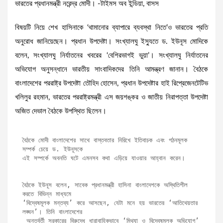
ভারতের প্রধানমন্ত্রী নরেন্দ্র মোদী। -টাইমস অব ইন্ডিয়া, বাসস
বিষয়টি নিয়ে শেখ হাসিনাকে ‘থামানোর ব্যাপারে ব্যবস্থা নিতে’ও ভারতের প্রতি
অনুরোধ জানিয়েছেন। প্রধান উপদেষ্টা। সংখ্যালঘু ইস্যুতে ড. ইউনূস মোদিকে
বলেন, সংখ্যালঘু নির্যাতনের খবরের ‘বেশিরভাগই ভুয়া’। সংখ্যালঘু নির্যাতনের
অভিযোগ অনুসন্ধানে ভারতীয় সাংবাদিকদের তিনি আমন্ত্রণ জানান। বৈঠকে
বাংলাদেশের পররাষ্ট্র উপদেষ্টা তৌহিদ হোসেন, প্রধান উপদেষ্টার হাই রিপ্রেজেনটেটিভ
খলিলুর রহমান, ভারতের পররাষ্ট্রমন্ত্রী এস জয়শঙ্কর ও জাতীয় নিরাপত্তা উপদেষ্টা
অজিত দেভাল বৈঠকে উপস্থিত ছিলেন।
বৈঠকে মোদী বাংলাদেশের সাথে বাস্তবতার নিরিখে ইতিবাচক এবং গঠনমূলক 
সম্পর্ক চেয়ে ড. ইউনূসকে
এই সম্পর্কে অবনতি ঘটে এমনসব কথা এড়িয়ে যাওয়ার আহ্বান করেন।
বৈঠকে ইউনূস বলেন, সাবেক প্রধানমন্ত্রী হাসিনা বাংলাদেশকে অস্থিতিশীল 
করতে বিভিন্ন মাধ্যমে 
‘বিদ্বেষমূলক মন্তব্য’ করে আসছেন, যেটা মনে হয় ভারতের ‘আতিথেয়তার 
লঙ্ঘন’। তিনি বাংলাদেশের
 অন্তর্বর্তী সরকারের বিরুদ্ধে ধারাবাহিকভাবে ‘মিথ্যা ও বিদ্বেষমূলক অভিযোগ’ 