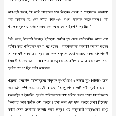
আল-হুথি বলেন, ‘যে জাতি আল্লাহর পথে জিহাদের চেতনা ও শাহাদাতের আকাঙ্ক্ষা
নিয়ে অগ্রসর হয়, সেই জাতি গর্বিত এবং বিপদ প্রতিহত করতে সক্ষম। আর
শাহাদাত ধ্বংস ও অপমান থেকে রক্ষা করার এক শক্তিশালী প্রাচীর।’
তিনি বলেন, ইসলামী উম্মাহর ইতিহাসে প্রাচীন যুগ থেকে উপনিবেশিক আমল এবং
বর্তমান সময় পর্যন্ত বড় বড় বিপর্যয় ঘটেছে। আমেরিকানরা নিজেরাই স্বীকার করেছে
যে, গত দুই দশকে তারা প্রায় ৩০ লক্ষ মানুষকে হত্যা করেছে, যাদের অধিকাংশই
ইসলামী উম্মাহর অংশ। আর তারা এ হত্যাকাণ্ড চালিয়েছে এমন এক সময়ে, যখন
মুসলিম জনগণ ছিল দুর্বল অবস্থানে।
শত্রুরা (ইসরাইল) ফিলিস্তিনের মানুষকে ক্ষুধার্ত রেখে ও অস্ত্রের মুখে (গাজায়) জিম্মি
করে আত্মসমর্পণ করানোর চেষ্টা করেছে, কিন্তু তাদের সেই চেষ্টা ব্যর্থ হয়েছে।
যুক্তরাষ্ট্র ও ইসরাইল মুসলিম জাতিগুলোকে দাসে পরিণত করার লক্ষ্যে মানসিকভাবে
বিভ্রান্ত করার সর্বোচ্চ চেষ্টা করেছে। তারা অন্য দেশ দখল করেছে কেবল নিজেদের
স্বার্থে সেসব জনগণকে ব্যবহার করার জন্য। এই অত্যাচারী শক্তিগুলোর মধ্যে