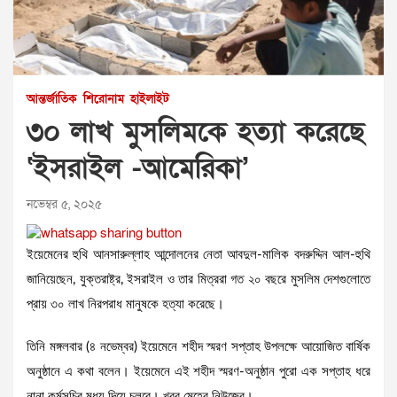
আন্তর্জাতিক
শিরোনাম
হাইলাইট
৩০ লাখ মুসলিমকে হত্যা করেছে
‘ইসরাইল -আমেরিকা’
নভেম্বর ৫, ২০২৫
ইয়েমেনের হুথি আনসারুল্লাহ আন্দোলনের নেতা আবদুল-মালিক বদরুদ্দিন আল-হুথি
জানিয়েছেন, যুক্তরাষ্ট্র, ইসরাইল ও তার মিত্ররা গত ২০ বছরে মুসলিম দেশগুলোতে
প্রায় ৩০ লাখ নিরপরাধ মানুষকে হত্যা করেছে।
তিনি মঙ্গলবার (৪ নভেম্বর) ইয়েমেনে শহীদ স্মরণ সপ্তাহ উপলক্ষে আয়োজিত বার্ষিক
অনুষ্ঠানে এ কথা বলেন। ইয়েমেনে এই শহীদ স্মরণ-অনুষ্ঠান পুরো এক সপ্তাহ ধরে
নানা কর্মসূচির মধ্য দিয়ে চলবে। খবর মেহের নিউজের।