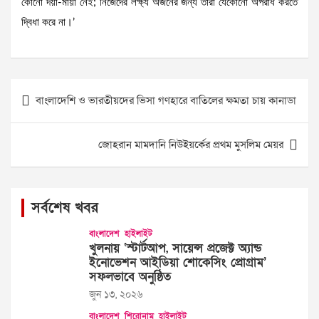
কোনো দয়া-মায়া নেই; নিজেদের লক্ষ্য অর্জনের জন্য তারা যেকোনো অপরাধ করতে
দ্বিধা করে না।’
Post
বাংলাদেশি ও ভারতীয়দের ভিসা গণহারে বাতিলের ক্ষমতা চায় কানাডা
navigation
জোহরান মামদানি নিউইয়র্কের প্রথম মুসলিম মেয়র
সর্বশেষ খবর
বাংলাদেশ
হাইলাইট
খুলনায় ‘স্টার্টআপ, সায়েন্স প্রজেক্ট অ্যান্ড
ইনোভেশন আইডিয়া শোকেসিং প্রোগ্রাম’
সফলভাবে অনুষ্ঠিত
জুন ১৩, ২০২৬
বাংলাদেশ
শিরোনাম
হাইলাইট