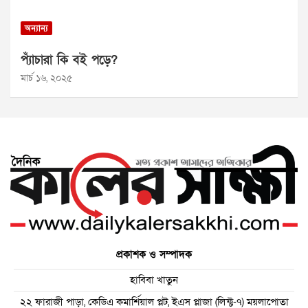
অন্যান্য
প্যাঁচারা কি বই পড়ে?
মার্চ ১৬, ২০২৫
প্রকাশক ও সম্পাদক
হাবিবা খাতুন
২২ ফারাজী পাড়া, কেডিএ কমার্শিয়াল প্লট, ইএস প্লাজা (লিফ্ট-৭) ময়লাপোতা