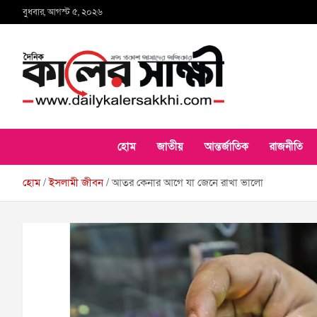
Skip
বুধবার, আগস্ট ৫, ২০২৬
to
content
কালের সাক্ষী
হোম
জাতীয়
আন্তর্জাতিক
রাজনীতি
হোম
ইসলামী জীবন
আতর কেনার আগে যা জেনে রাখা ভালো