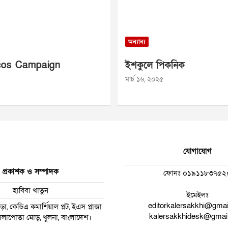
অন্যান্য
os Campaign
ইশকুলে পিকনিক
মার্চ ১৬, ২০২৫
যোগাযোগ
প্রকাশক ও সম্পাদক
ফোনঃ
০১৯১১৮৩৭৫২
হাবিবা খাতুন
ইমেইলঃ
editorkalersakkhi@gma
া, কেডিএ কমার্শিয়াল প্লট, ইএস প্লাজা
kalersakkhidesk@gmai
 ময়লাপোতা মোড়, খুলনা, বাংলাদেশ।