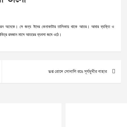
দ করেন অনেকে। সে জন্য ঈদের কেনাকাটার তালিকায় থাকে আতর। আবার ব্যক্তি ও
ে পবিত্র রমজান মাসে আতরের ব্যবসা জমে ওঠে।
তপ্ত রোদে সোনালি রঙে সূর্যমুখীর বাহার