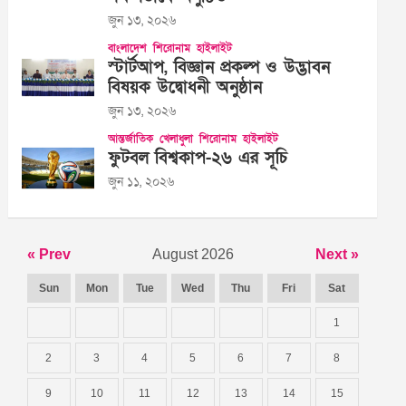
জুন ১৩, ২০২৬
বাংলাদেশ
শিরোনাম
হাইলাইট
স্টার্টআপ, বিজ্ঞান প্রকল্প ও উদ্ভাবন
বিষয়ক উদ্বোধনী অনুষ্ঠান
জুন ১৩, ২০২৬
আন্তর্জাতিক
খেলাধুলা
শিরোনাম
হাইলাইট
ফুটবল বিশ্বকাপ-২৬ এর সূচি
জুন ১১, ২০২৬
« Prev
August 2026
Next »
Sun
Mon
Tue
Wed
Thu
Fri
Sat
1
2
3
4
5
6
7
8
9
10
11
12
13
14
15