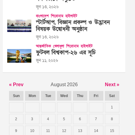
জুন ১৩, ২০২৬
বাংলাদেশ
শিরোনাম
হাইলাইট
স্টার্টআপ, বিজ্ঞান প্রকল্প ও উদ্ভাবন
বিষয়ক উদ্বোধনী অনুষ্ঠান
জুন ১৩, ২০২৬
আন্তর্জাতিক
খেলাধুলা
শিরোনাম
হাইলাইট
ফুটবল বিশ্বকাপ-২৬ এর সূচি
জুন ১১, ২০২৬
« Prev
August 2026
Next »
Sun
Mon
Tue
Wed
Thu
Fri
Sat
1
2
3
4
5
6
7
8
9
10
11
12
13
14
15