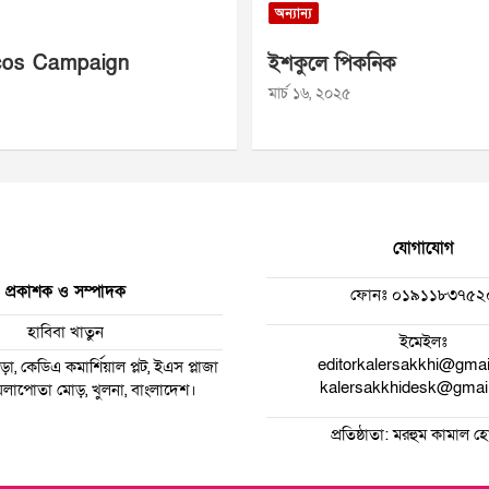
অন্যান্য
os Campaign
ইশকুলে পিকনিক
মার্চ ১৬, ২০২৫
যোগাযোগ
প্রকাশক ও সম্পাদক
ফোনঃ
০১৯১১৮৩৭৫২
হাবিবা খাতুন
ইমেইলঃ
editorkalersakkhi@gma
া, কেডিএ কমার্শিয়াল প্লট, ইএস প্লাজা
kalersakkhidesk@gmai
 ময়লাপোতা মোড়, খুলনা, বাংলাদেশ।
প্রতিষ্ঠাতা: মরহুম কামাল 