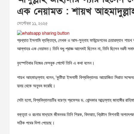
এক নেয়ামত : শায়খ আহমাদুল্লা
সেপ্টেম্বর ১১, ২০২৫
প্রখ্যাত ইসলামি ব্যক্তিত্ব, লেখক ও আস-সুন্নাহ ফাউন্ডেশনের চেয়ারম্যান শায়খ 
আল্লাহর এক নেয়ামত। তিনি শুধু প্রাজ্ঞ আলেমই ছিলেন না, তিনি ছিলেন দরদী স
বৃহস্পতিবার নিজের ফেসবুক পোস্টে তিনি এ কথা বলেন।
শায়খ আহমাদুল্লাহ বলেন, ‘কুষ্টিয়া ইসলামী বিশ্ববিদ্যালয় আয়োজিত সিরাত সম্মেল
হৃদয় থেকে অনুভব করেছি।
সেটা হলো, বিশ্ববিদ্যালয়টির বরেণ্য প্রফেসর ড. খোন্দকার আব্দুল্লাহ জাহাঙ্গীর র
বক্তৃতা ও রচনার মাধ্যমে জীবনভর তিনি শিরক, বিদআত, খ্রিষ্টান মিশনারী অপতৎপর
সঠিক পথের দিশা পেয়েছে।