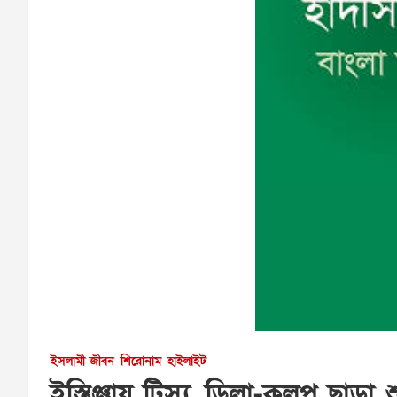
ইসলামী জীবন
শিরোনাম
হাইলাইট
ইস্তিঞ্জায় টিস্যু, ডিলা-কুলুপ ছাড়