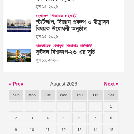
জুন ১৩, ২০২৬
বাংলাদেশ
শিরোনাম
হাইলাইট
স্টার্টআপ, বিজ্ঞান প্রকল্প ও উদ্ভাবন
বিষয়ক উদ্বোধনী অনুষ্ঠান
জুন ১৩, ২০২৬
আন্তর্জাতিক
খেলাধুলা
শিরোনাম
হাইলাইট
ফুটবল বিশ্বকাপ-২৬ এর সূচি
জুন ১১, ২০২৬
« Prev
August 2026
Next »
Sun
Mon
Tue
Wed
Thu
Fri
Sat
1
2
3
4
5
6
7
8
9
10
11
12
13
14
15