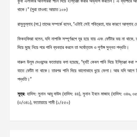
কুবা এলাকার আনসাররা পানি দিয়ে ইস্তিঞ্জা করার অভ্যাস করতেন। এ ব্যাপারে আল
থাকে।” (সুরা তাওবা: আয়াত ১০৮)
রাসুলুল্লাহ (সা.) তাদের সম্পর্কে বলেন, “এটাই সেই পবিত্রতা, যার কারণে আল্লা
ফিকহবিদরা বলেন, যদি নাপাকি সম্পূর্ণরূপে দূর হয়ে যায় এবং ফোঁটার ভয় না থাক
দিয়ে মুছে নিয়ে পরে পানি ব্যবহার করলে তা সর্বোত্তম ও পূর্ণাঙ্গ সুন্নত পদ্ধতি।
দারুল উলূম দেওবন্দের ফতোয়ায় বলা হয়েছে, “হ্যাঁ! কেবল পানি দিয়ে ইস্তিঞ্জা 
যাতে ফোঁটা না থাকে। তারপর পানি দিয়ে ভালোভাবে ধুয়ে ফেলা। আর যদি আগে ঢিলা ব
পদ্ধতি।”
সূত্র:
হাদিস: সুনান আবু দাউদ (হাদিস: ৪৪), সুনান ইবনে মাজাহ (হাদিস: ৩৪৬, ৩৫৬) 
(৩/৩৪১), ফতোয়ায়ে শামী (১/৫৫০)
Post