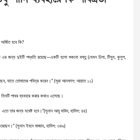
া অর্জিত হবে কি?
তে এর জন্য দুইটি পদ্ধতি রয়েছে—একটি হলো শুকনো বস্তু (যেমন ঢিলা, টিস্যু, কুলুপ,
ছেন, যাতে তোমাদের পবিত্র করেন।” (সূরা আনফাল: আয়াত ১১)
দিসে তিনটি পাথর ব্যবহার করার কথাও এসেছে।
। এতে তার জন্য যথেষ্ট হবে।”(সুনান আবু দাউদ, হাদিস: ৪৪)
ধ করেছেন।” (সুনান ইবনে মাজাহ, হাদিস: ৩৪৬)