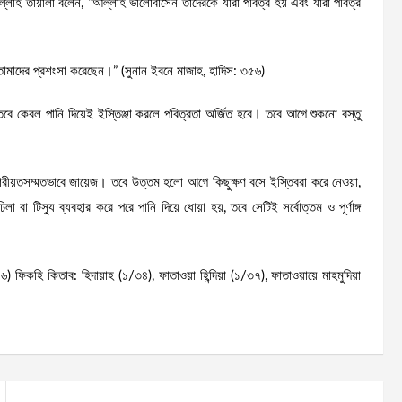
্লাহ তায়ালা বলেন, “আল্লাহ ভালোবাসেন তাদেরকে যারা পবিত্র হয় এবং যারা পবিত্র
হ তোমাদের প্রশংসা করেছেন।” (সুনান ইবনে মাজাহ, হাদিস: ৩৫৬)
ে, তবে কেবল পানি দিয়েই ইস্তিঞ্জা করলে পবিত্রতা অর্জিত হবে। তবে আগে শুকনো বস্তু
করা শরীয়তসম্মতভাবে জায়েজ। তবে উত্তম হলো আগে কিছুক্ষণ বসে ইস্তিবরা করে নেওয়া,
া টিস্যু ব্যবহার করে পরে পানি দিয়ে ধোয়া হয়, তবে সেটিই সর্বোত্তম ও পূর্ণাঙ্গ
ফিকহি কিতাব: হিদায়াহ (১/৩৪), ফাতাওয়া হিন্দিয়া (১/৩৭), ফাতাওয়ায়ে মাহমুদিয়া