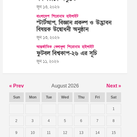
জুন ১৩, ২০২৬
বাংলাদেশ
শিরোনাম
হাইলাইট
স্টার্টআপ, বিজ্ঞান প্রকল্প ও উদ্ভাবন
বিষয়ক উদ্বোধনী অনুষ্ঠান
জুন ১৩, ২০২৬
আন্তর্জাতিক
খেলাধুলা
শিরোনাম
হাইলাইট
ফুটবল বিশ্বকাপ-২৬ এর সূচি
জুন ১১, ২০২৬
« Prev
August 2026
Next »
Sun
Mon
Tue
Wed
Thu
Fri
Sat
1
2
3
4
5
6
7
8
9
10
11
12
13
14
15