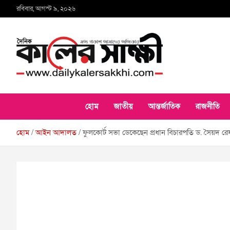
Skip
রবিবার, আগস্ট ৯, ২০২৬
to
content
কালের সাক্ষী
হোম
জাতীয়
আন্তর্জাতিক
রাজনীতি
হোম
আইন আদালত
ফুলকোর্ট সভা ডেকেছেন প্রধান বিচারপতি ড. সৈয়দ 