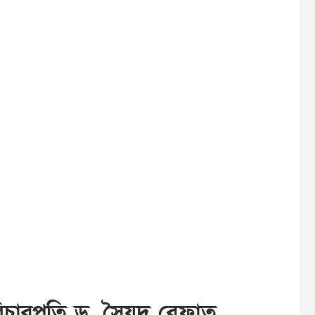
বিচারপতি ড. সৈয়দ রেফাত