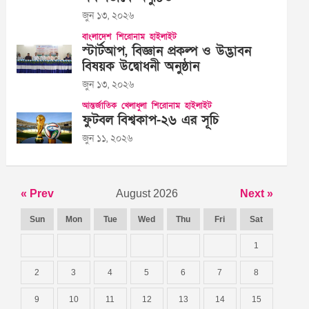
জুন ১৩, ২০২৬
বাংলাদেশ
শিরোনাম
হাইলাইট
স্টার্টআপ, বিজ্ঞান প্রকল্প ও উদ্ভাবন
বিষয়ক উদ্বোধনী অনুষ্ঠান
জুন ১৩, ২০২৬
আন্তর্জাতিক
খেলাধুলা
শিরোনাম
হাইলাইট
ফুটবল বিশ্বকাপ-২৬ এর সূচি
জুন ১১, ২০২৬
« Prev
August 2026
Next »
Sun
Mon
Tue
Wed
Thu
Fri
Sat
1
2
3
4
5
6
7
8
9
10
11
12
13
14
15