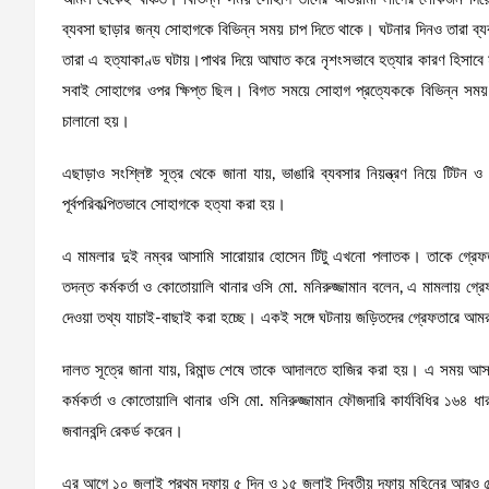
ব্যবসা ছাড়ার জন্য সোহাগকে বিভিন্ন সময় চাপ দিতে থাকে। ঘটনার দিনও তারা ব্
তারা এ হত্যাকাণ্ড ঘটায়।পাথর দিয়ে আঘাত করে নৃশংসভাবে হত্যার কারণ হিসাবে
সবাই সোহাগের ওপর ক্ষিপ্ত ছিল। বিগত সময়ে সোহাগ প্রত্যেককে বিভিন্ন স
চালানো হয়।
এছাড়াও সংশ্লিষ্ট সূত্র থেকে জানা যায়, ভাঙারি ব্যবসার নিয়ন্ত্রণ নিয়ে টিট
পূর্বপরিকল্পিতভাবে সোহাগকে হত্যা করা হয়।
এ মামলার দুই নম্বর আসামি সারোয়ার হোসেন টিটু এখনো পলাতক। তাকে গ্রেফতার
তদন্ত কর্মকর্তা ও কোতোয়ালি থানার ওসি মো. মনিরুজ্জামান বলেন, এ মামলায় গ্র
দেওয়া তথ্য যাচাই-বাছাই করা হচ্ছে। একই সঙ্গে ঘটনায় জড়িতদের গ্রেফতারে আ
দালত সূত্রে জানা যায়, রিমান্ড শেষে তাকে আদালতে হাজির করা হয়। এ সময় আসা
কর্মকর্তা ও কোতোয়ালি থানার ওসি মো. মনিরুজ্জামান ফৌজদারি কার্যবিধির ১৬৪ 
জবানবন্দি রেকর্ড করেন।
এর আগে ১০ জুলাই প্রথম দফায় ৫ দিন ও ১৫ জুলাই দ্বিতীয় দফায় মহিনের আরও ৫ 