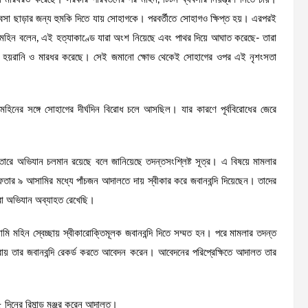
যবসা ছাড়ার জন্য হুমকি দিতে যায় সোহাগকে। পরবর্তীতে সোহাগও ক্ষিপ্ত হয়। এরপরই
 মহিন বলেন, এই হত্যাকাণ্ডে যারা অংশ নিয়েছে এবং পাথর দিয়ে আঘাত করেছে- তারা
ময় হয়রানি ও মারধর করেছে। সেই জমানো ক্ষোভ থেকেই সোহাগের ওপর এই নৃশংসতা
ন ও মহিনের সঙ্গে সোহাগের দীর্ঘদিন বিরোধ চলে আসছিল। যার কারণে পূর্ববিরোধের জেরে
ে অভিযান চলমান রয়েছে বলে জানিয়েছে তদন্তসংশ্লিষ্ট সূত্র। এ বিষয়ে মামলার
েফতার ৯ আসামির মধ্যে পাঁচজন আদালতে দায় স্বীকার করে জবানবন্দি দিয়েছেন। তাদের
মরা অভিযান অব্যাহত রেখেছি।
মি মহিন স্বেচ্ছায় স্বীকারোক্তিমূলক জবানবন্দি দিতে সম্মত হন। পরে মামলার তদন্ত
ধারায় তার জবানবন্দি রেকর্ড করতে আবেদন করেন। আবেদনের পরিপ্রেক্ষিতে আদালত তার
দিনের রিমান্ড মঞ্জুর করেন আদালত।