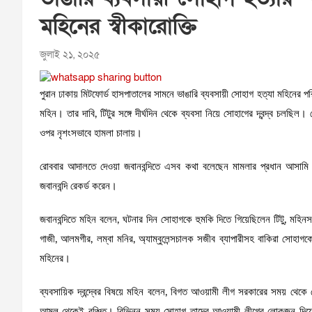
মহিনের স্বীকারোক্তি
জুলাই ২১, ২০২৫
পুরান ঢাকায় মিটফোর্ড হাসপাতালের সামনে ভাঙারি ব্যবসায়ী সোহাগ হত্যা মহিনের 
মহিন। তার দাবি, টিটুর সঙ্গে দীর্ঘদিন থেকে ব্যবসা নিয়ে সোহাগের দ্বন্দ্ব চলছি
ওপর নৃশংসভাবে হামলা চালায়।
রোববার আদালতে দেওয়া জবানবন্দিতে এসব কথা বলেছেন মামলার প্রধান আসামি মা
জবানবন্দি রেকর্ড করেন।
জবানবন্দিতে মহিন বলেন, ঘটনার দিন সোহাগকে হুমকি দিতে গিয়েছিলেন টিটু, মহিন
গাজী, আলমগীর, লম্বা মনির, অ্যাম্বুলেন্সচালক সজীব ব্যাপারীসহ বাকিরা সোহা
মহিনের।
ব্যবসায়িক দ্বন্দ্বের বিষয়ে মহিন বলেন, বিগত আওয়ামী লীগ সরকারের সময় থেক
আমল থেকেই বঞ্চিত। বিভিন্ন সময় সোহাগ তাদের আওয়ামী লীগের লোকজন দিয়ে মা