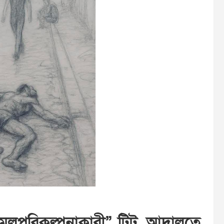
“মূলপরিকল্পনাকারী” টিটু, আদালতে