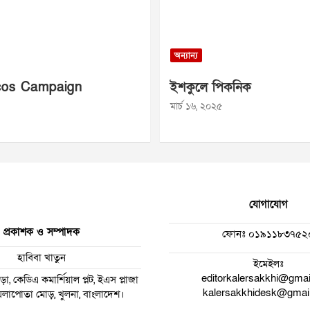
অন্যান্য
os Campaign
ইশকুলে পিকনিক
মার্চ ১৬, ২০২৫
যোগাযোগ
প্রকাশক ও সম্পাদক
ফোনঃ
০১৯১১৮৩৭৫২
হাবিবা খাতুন
ইমেইলঃ
editorkalersakkhi@gma
া, কেডিএ কমার্শিয়াল প্লট, ইএস প্লাজা
kalersakkhidesk@gmai
 ময়লাপোতা মোড়, খুলনা, বাংলাদেশ।