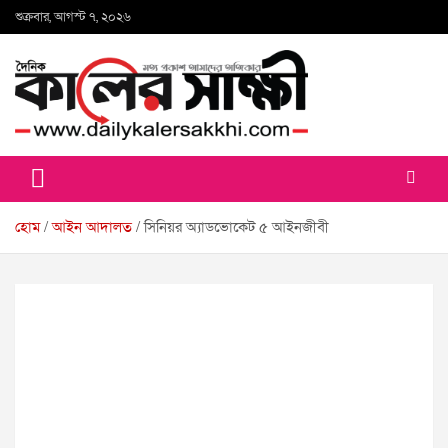
Skip
শুক্রবার, আগস্ট ৭, ২০২৬
to
content
কালের সাক্ষী
হোম
আইন আদালত
সিনিয়র অ্যাডভোকেট ৫ আইনজীবী