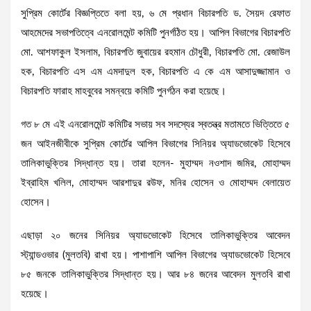
সুপ্রিম কোর্টের বিজ্ঞপ্তিতে বলা হয়, ৬ মে প্রধান বিচারপতি ড. সৈয়দ রেফাত
আহমেদের সভাপতিত্বে এনরোলমেন্ট কমিটি পুনর্গঠিত হয়। আপিল বিভাগের বিচারপতি
মো. আশফাকুল ইসলাম, বিচারপতি জুবায়ের রহমান চৌধুরী, বিচারপতি মো. রেজাউল
হক, বিচারপতি এস এম এমদাদুল হক, বিচারপতি এ কে এম আসাদুজ্জামান ও
বিচারপতি ফারাহ মাহবুবের সমন্বয়ে কমিটি পুনর্গঠন করা হয়েছে।
গত ৮ মে এই এনরোলমেন্ট কমিটির সভায় সব সদস্যের স্বতন্ত্র মতামতে ভিত্তিতে ৫
জন আইনজীবীকে সুপ্রিম কোর্টের আপিল বিভাগের সিনিয়র অ্যাডভোকেট হিসেবে
তালিকাভুক্তির সিদ্ধান্ত হয়। তারা হলেন- মুহাম্মদ নওশাদ জমির, মোহাম্মদ
ইব্রাহিম খলিল, মোহাম্মদ আরশাদুর রউফ, মনির হোসেন ও মোহাম্মদ বেলায়েত
হোসেন।
এছাড়া ২০ জনের সিনিয়র অ্যাডভোকেট হিসেবে তালিকাভুক্তির আবেদন
স্ট্যান্ডওভার (মুলতবি) রাখা হয়। পাশাপাশি আপিল বিভাগের অ্যাডভোকেট হিসেবে
৮৫ জনকে তালিকাভুক্তির সিদ্ধান্ত হয়। আর ৮৪ জনের আবেদন মুলতবি রাখা
হয়েছে।