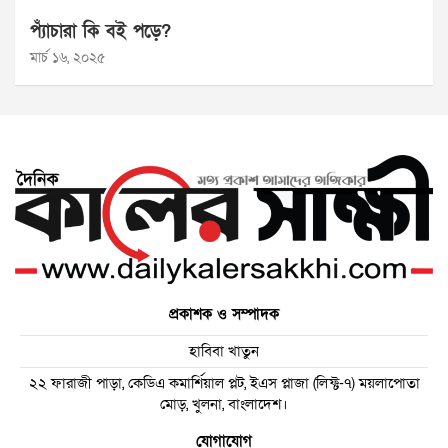
প্যাঁচারা কি বই পড়ে?
মার্চ ১৬, ২০২৫
প্রকাশক ও সম্পাদক
হাবিবা খাতুন
২২ ফারাজী পাড়া, কেডিএ কমার্শিয়াল প্লট, ইএস প্লাজা (লিফ্ট-৭) ময়লাপোতা
মোড়, খুলনা, বাংলাদেশ।
যোগাযোগ