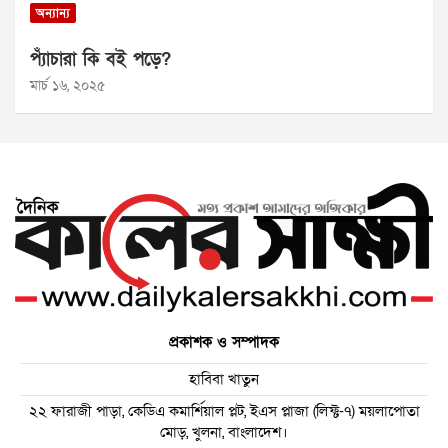
অন্যান্য
প্যাঁচারা কি বই পড়ে?
মার্চ ১৬, ২০২৫
প্রকাশক ও সম্পাদক
হাবিবা খাতুন
২২ ফারাজী পাড়া, কেডিএ কমার্শিয়াল প্লট, ইএস প্লাজা (লিফ্ট-৭) ময়লাপোতা
মোড়, খুলনা, বাংলাদেশ।