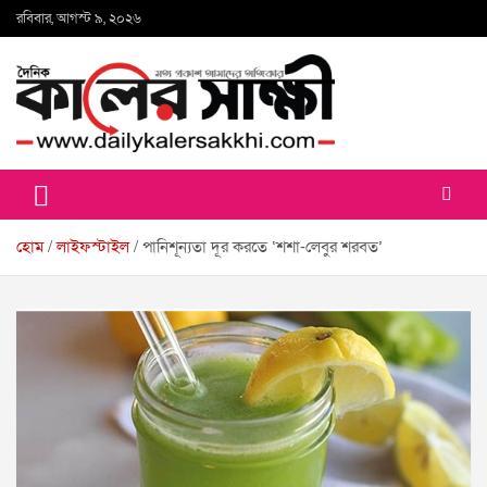
Skip
রবিবার, আগস্ট ৯, ২০২৬
to
content
কালের সাক্ষী
হোম
লাইফস্টাইল
পানিশূন্যতা দূর করতে ‘শশা-লেবুর শরবত’