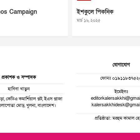
os Campaign
ইশকুলে পিকনিক
মার্চ ১৬, ২০২৫
যোগাযোগ
প্রকাশক ও সম্পাদক
ফোনঃ
০১৯১১৮৩৭৫২
হাবিবা খাতুন
ইমেইলঃ
editorkalersakkhi@gma
া, কেডিএ কমার্শিয়াল প্লট, ইএস প্লাজা
kalersakkhidesk@gmai
 ময়লাপোতা মোড়, খুলনা, বাংলাদেশ।
প্রতিষ্ঠাতা: মরহুম কামাল 