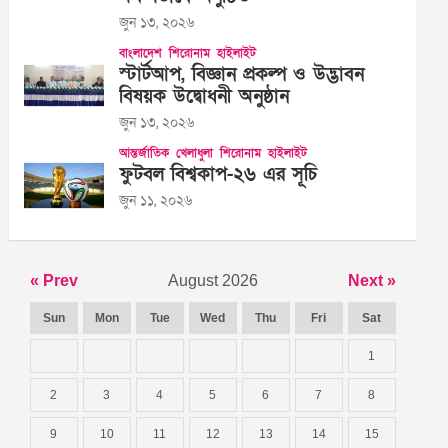
জুন ১৩, ২০২৬
বাংলাদেশ
শিরোনাম
হাইলাইট
স্টার্টআপ, বিজ্ঞান প্রকল্প ও উদ্ভাবন
বিষয়ক উদ্বোধনী অনুষ্ঠান
জুন ১৩, ২০২৬
আন্তর্জাতিক
খেলাধুলা
শিরোনাম
হাইলাইট
ফুটবল বিশ্বকাপ-২৬ এর সূচি
জুন ১১, ২০২৬
« Prev
August 2026
Next »
Sun
Mon
Tue
Wed
Thu
Fri
Sat
1
2
3
4
5
6
7
8
9
10
11
12
13
14
15