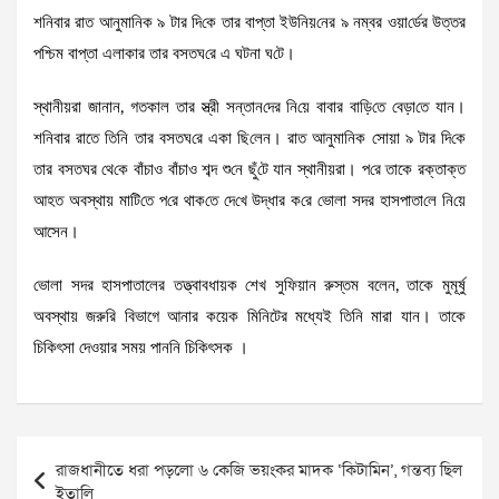
শ‌নিবার রাত আনুমা‌নিক ৯ টার দি‌কে তার বাপ্তা ইউনিয়‌নের ৯ নম্বর ওয়া‌র্ডের উত্তর
প‌শ্চিম বাপ্তা এলাকার তার বসতঘ‌রে এ ঘটনা ঘ‌টে।
স্থানীয়রা জানান, গতকাল তার স্ত্রী সন্তান‌দের নি‌য়ে বাবার বা‌ড়ি‌তে বেড়া‌তে যান।
শনিবার রাতে তিনি তার বসতঘ‌রে একা ছি‌লেন। রাত আনুমা‌নিক সোয়া ৯ টার দি‌কে
তার বসতঘ‌র থে‌কে বাঁচাও বাঁচাও শব্দ শু‌নে ছুঁ‌টে যান স্থানীয়রা। প‌রে তাকে রক্তাক্ত
আহত অবস্থায় মা‌টি‌তে প‌রে থাক‌তে দে‌খে উদ্ধার ক‌রে ভোলা সদর হাসপাতা‌লে নি‌য়ে
আসেন।
ভোলা সদর হাসপাতালের তত্ত্বাবধায়ক শেখ সুফিয়ান রুস্তম বলেন, তাকে মুমূর্ষু
অবস্থায় জরুরি বিভাগে আনার কয়েক মিনিটের মধ্যেই তিনি মারা যান। তাকে
চিকিৎসা দেওয়ার সময় পাননি চিকিৎসক ।
Post
রাজধানীতে ধরা পড়লো ৬ কেজি ভয়ংকর মাদক ‘কিটামিন’, গন্তব্য ছিল
navigation
ইতালি