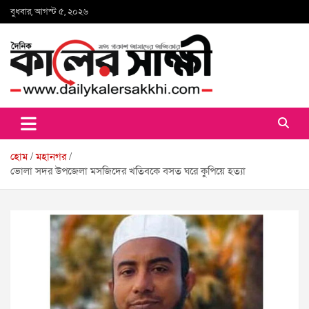
Skip
বুধবার, আগস্ট ৫, ২০২৬
to
content
কালের সাক্ষী
হোম
মহানগর
ভোলা সদর উপজেলা মসজিদের খতিবকে বসত ঘ‌রে কু‌পি‌য়ে হত্যা