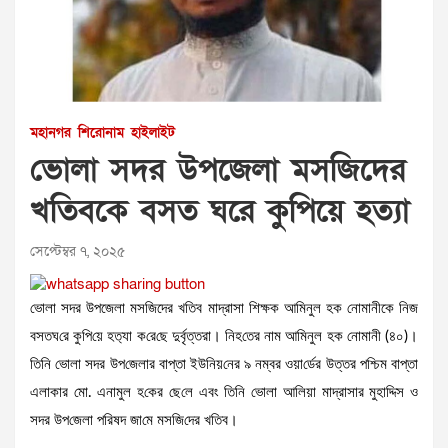
মহানগর
শিরোনাম
হাইলাইট
ভোলা সদর উপজেলা মসজিদের
খতিবকে বসত ঘ‌রে কু‌পি‌য়ে হত্যা
সেপ্টেম্বর ৭, ২০২৫
ভোলা সদর উপজেলা মসজিদের খতিব মাদ্রাসা শিক্ষক‌ আমিনুল হক নোমানীকে নিজ
বসতঘ‌রে কু‌পি‌য়ে হত‌্যা ক‌রে‌ছে দু‌র্বৃত্তরা। নিহ‌তের নাম আমিনুল হক নোমানী (৪০)।
তি‌নি ভোলা সদর উপ‌জেলার বাপ্তা ইউনিয়‌নের ৯ নম্বর ওয়া‌র্ডের উত্তর প‌শ্চিম বাপ্তা
এলাকার মো. এনামুল হ‌কের ছে‌লে এবং তি‌নি ভোলা আলিয়া মাদ্রাসার মুহাদ্দিস ও
সদর উপ‌জেলা প‌রিষ‌দ জা‌মে মস‌জি‌দের খ‌তিব।