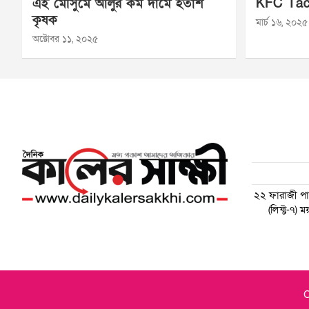
এই মৌসুমে আলুর কম দামে হতাশ
KFC Tac
কৃষক
মার্চ ১৬, ২০২৫
অক্টোবর ১১, ২০২৫
২২ ফারাজী পাড়
(লিফ্ট-৭)
C