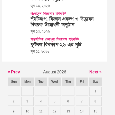
জুন ১৩, ২০২৬
বাংলাদেশ
শিরোনাম
হাইলাইট
স্টার্টআপ, বিজ্ঞান প্রকল্প ও উদ্ভাবন
বিষয়ক উদ্বোধনী অনুষ্ঠান
জুন ১৩, ২০২৬
আন্তর্জাতিক
খেলাধুলা
শিরোনাম
হাইলাইট
ফুটবল বিশ্বকাপ-২৬ এর সূচি
জুন ১১, ২০২৬
« Prev
August 2026
Next »
Sun
Mon
Tue
Wed
Thu
Fri
Sat
1
2
3
4
5
6
7
8
9
10
11
12
13
14
15