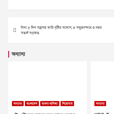
Post
টানা ৫ দিন বজ্রসহ ভারি বৃষ্টির আভাস, ৪ সমুদ্রবন্দরে ৩ নম্বর
navigation
সতর্ক সংকেত
অন্যান্য
অন্যান্য
বাংলাদেশ
ব্যবসা-বাণিজ্য
শিরোনাম
অন্যান্য