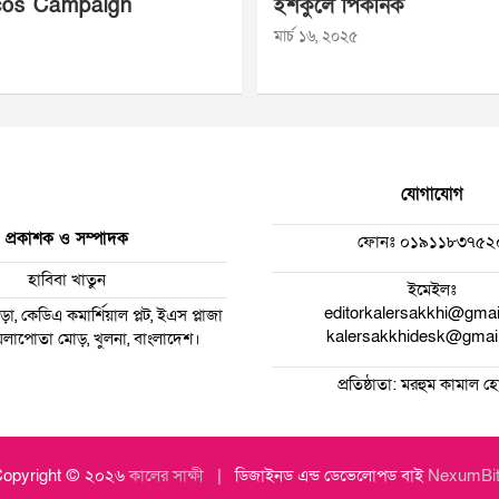
os Campaign
ইশকুলে পিকনিক
মার্চ ১৬, ২০২৫
যোগাযোগ
প্রকাশক ও সম্পাদক
ফোনঃ
০১৯১১৮৩৭৫২
হাবিবা খাতুন
ইমেইলঃ
editorkalersakkhi@gma
া, কেডিএ কমার্শিয়াল প্লট, ইএস প্লাজা
kalersakkhidesk@gmai
 ময়লাপোতা মোড়, খুলনা, বাংলাদেশ।
প্রতিষ্ঠাতা: মরহুম কামাল 
opyright © ২০২৬
কালের সাক্ষী
ডিজাইনড এন্ড ডেভেলোপড বাই
NexumBi