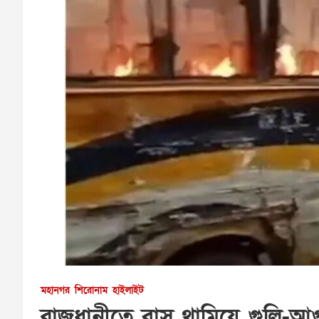
মহানগর
শিরোনাম
হাইলাইট
রাজধানীতে বাস থামিয়ে গুলি-আ