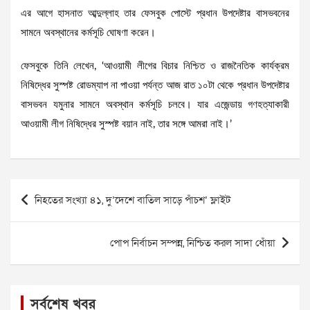
এর আগে হাসনাত আব্দুল্লাহ তার ফেসবুক পোস্টে প্রধান উপদেষ্টার বাসভবনের
সামনে অবস্থানের কর্মসূচি ঘোষণা করেন।
ফেসবুকে তিনি লেখেন, ‘আওয়ামী লীগের বিচার নিশ্চিত ও রাজনৈতিক কার্যক্রম
নিষিদ্ধের সুস্পষ্ট রোডম্যাপ না পাওয়া পর্যন্ত আজ রাত ১০টা থেকে প্রধান উপদেষ্টার
বাসভবন যমুনার সামনে অবস্থান কর্মসূচি চলবে। যার এজেন্ডায় গণহত্যাকারী
আওয়ামী লীগ নিষিদ্ধের সুস্পষ্ট বয়ান নাই, তার সঙ্গে আমরা নাই।’
Post
নিহতের সংখ্যা ৪১, দু’‌দে‌শে বা‌তিল সাড়ে পাঁচশ’‌ ফ্লাইট
navigation
পোপ নির্বাচন সম্পন্ন, নিশ্চিত করল সাদা ধোঁয়া
সর্বশেষ খবর