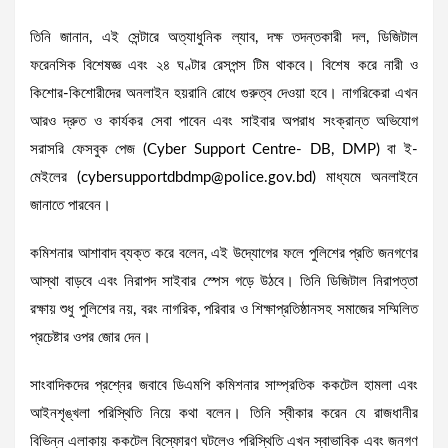
​তিনি জানান, এই সেন্টারে অত্যাধুনিক ল্যাব, দক্ষ তদন্তকারী দল, ডিজিটাল
ফরেনসিক বিশেষজ্ঞ এবং ২৪ ঘণ্টার রেসপন্স টিম থাকবে। বিশেষ করে নারী ও
কিশোর-কিশোরীদের অনলাইন হয়রানি রোধে গুরুত্ব দেওয়া হবে। নাগরিকেরা এখন
আরও দ্রুত ও কার্যকর সেবা পাবেন এবং সাইবার অপরাধ সংক্রান্ত অভিযোগ
সরাসরি ফেসবুক পেজ (Cyber Support Centre- DB, DMP) বা ই-
মেইলের (cybersupportdbdmp@police.gov.bd) মাধ্যমে অনলাইনে
জানাতে পারবেন।
​কমিশনার আশাবাদ ব্যক্ত করে বলেন, এই উদ্যোগের ফলে পুলিশের প্রতি জনগণের
আস্থা বাড়বে এবং নিরাপদ সাইবার স্পেস গড়ে উঠবে। তিনি ডিজিটাল নিরাপত্তা
রক্ষায় শুধু পুলিশের নয়, বরং নাগরিক, পরিবার ও শিক্ষাপ্রতিষ্ঠানসহ সমাজের সম্মিলিত
প্রচেষ্টার ওপর জোর দেন।
সাংবাদিকদের প্রশ্নের জবাবে ডিএমপি কমিশনার সাম্প্রতিক ককটেল হামলা এবং
আইনশৃঙ্খলা পরিস্থিতি নিয়ে কথা বলেন। তিনি স্বীকার করেন যে রাজধানীর
বিভিন্ন এলাকায় ককটেল বিস্ফোরণ ঘটলেও পরিস্থিতি এখন স্বাভাবিক এবং জনগণ