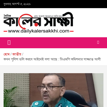
Skip
বুধবার, আগস্ট ৫, ২০২৬
to
content
কালের সাক্ষী
হোম
জাতীয়
কখন পুলিশ গুলি করবে আইনেই বলা আছে : ডিএমপি কমিশনার সাজ্জাত আলী