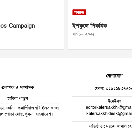
অন্যান্য
os Campaign
ইশকুলে পিকনিক
মার্চ ১৬, ২০২৫
যোগাযোগ
প্রকাশক ও সম্পাদক
ফোনঃ
০১৯১১৮৩৭৫২
হাবিবা খাতুন
ইমেইলঃ
editorkalersakkhi@gma
া, কেডিএ কমার্শিয়াল প্লট, ইএস প্লাজা
kalersakkhidesk@gmai
 ময়লাপোতা মোড়, খুলনা, বাংলাদেশ।
প্রতিষ্ঠাতা: মরহুম কামাল 