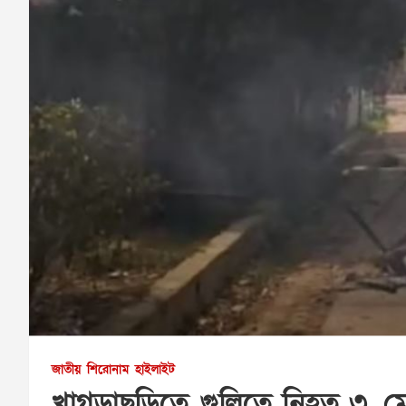
জাতীয়
শিরোনাম
হাইলাইট
খাগড়াছড়িতে গুলিতে নিহত ৩