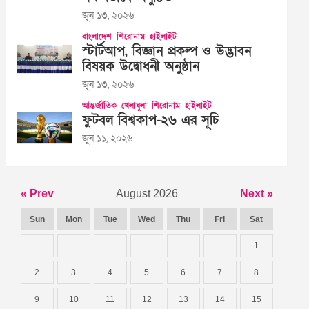
জুন ১৩, ২০২৬
বাংলাদেশ
শিরোনাম
হাইলাইট
স্টার্টআপ, বিজ্ঞান প্রকল্প ও উদ্ভাবন
বিষয়ক উদ্বোধনী অনুষ্ঠান
জুন ১৩, ২০২৬
আন্তর্জাতিক
খেলাধুলা
শিরোনাম
হাইলাইট
ফুটবল বিশ্বকাপ-২৬ এর সূচি
জুন ১১, ২০২৬
« Prev
August 2026
Next »
Sun
Mon
Tue
Wed
Thu
Fri
Sat
1
2
3
4
5
6
7
8
9
10
11
12
13
14
15