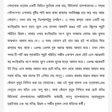
সোহাগকে হত্যার একটি ভিডিও ফুটেজে দেখা যায়, মিটফোর্ড হাসপাতালের ৩ নম্বর
গেটসংলগ্ন এলাকায় বৃষ্টির পানি জমে থাকা রাস্তায় অর্ধবিবস্ত্র হয়ে শুয়ে পড়ে আছে
সোহাগ। তখন তার শুধু নিঃশ্বাসটুকু চলছিল। এ সময় রাস্তা থেকে একটি বড়
কংক্রিটের অংশ হাতে তুলে নেয় হালকা আকাশি রঙের শার্ট এবং জিন্সের প্যান্ট
পরিহিত রিয়াদ। মাথার ওপরে কংক্রিটের অংশ তুলে সজোরে কোমর আর বুকের
মাঝখানে আঘাত করে সে। এ সময় সোহাগ দুই হাত আর দুই পা ছড়িয়ে দিয়ে
রাস্তায় পড়ে থাকে। এরপর একদম বুক বরাবর আবার আঘাত করে। তখন গোল
গলার টি-শার্ট আর গ্যাবার্ডিন প্যান্ট পরিহিত সজীব একপাশ থেকে হেঁটে এসে আরেকটা
বড় কংক্রিটের অংশ মাথায় তুলে একদম মুখের মধ্যে আঘাত করে। এরপর আরেকটি
ইট নিয়ে এসে মাথায় আঘাত করে ছোট মনির, পাশ থেকে আবার মাথায় আঘাত করে
লম্বা মনির, আর তাদের ইট এগিয়ে দেয় নান্নু। এভাবে বারবার মারতে মারতে মাথা
থেঁতলে মৃত্যু নিশ্চিত করা হয় সোহাগের। আর এই পুরো হামলা এবং হত্যাকাণ্ডের
নেতৃত্ব দেন মহিন এবং অপু দাস। মাথা থেঁতলে মৃত্যু নিশ্চিত করা ছোট মনির
মিটফোর্ড হাসপাতালের আউটসোর্সিং কর্মচারী, নান্নু হাসপাতালের অ্যাম্বুলেন্স
ড্রাইভার এবং বড় মনির, রিয়াদ ও সজীব যুবদল নেতা মহিনের কর্মী।