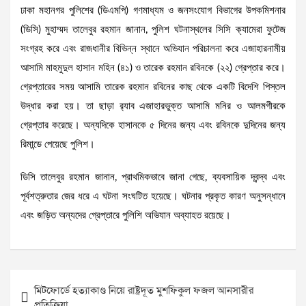
ঢাকা মহানগর পুলিশের (ডিএমপি) গণমাধ্যম ও জনসংযোগ বিভাগের উপকমিশনার
(ডিসি) মুহাম্মদ তালেবুর রহমান জানান, পুলিশ ঘটনাস্থলের সিসি ক্যামেরা ফুটেজ
সংগ্রহ করে এবং রাজধানীর বিভিন্ন স্থানে অভিযান পরিচালনা করে এজাহারনামীয়
আসামি মাহমুদুল হাসান মহিন (৪১) ও তারেক রহমান রবিনকে (২২) গ্রেপ্তার করে।
গ্রেপ্তারের সময় আসামি তারেক রহমান রবিনের কাছ থেকে একটি বিদেশি পিস্তল
উদ্ধার করা হয়। তা ছাড়া র‌্যাব এজাহারভুক্ত আসামি মনির ও আলমগীরকে
গ্রেপ্তার করেছে। অন্যদিকে হাসানকে ৫ দিনের জন্য এবং রবিনকে দুদিনের জন্য
রিমান্ডে পেয়েছে পুলিশ।
ডিসি তালেবুর রহমান জানান, প্রাথমিকভাবে জানা গেছে, ব্যবসায়িক দ্বন্দ্ব এবং
পূর্বশত্রুতার জের ধরে এ ঘটনা সংঘটিত হয়েছে। ঘটনার প্রকৃত কারণ অনুসন্ধানে
এবং জড়িত অন্যদের গ্রেপ্তারে পুলিশি অভিযান অব্যাহত রয়েছে।
Post
মিটফোর্ডে হত্যাকাণ্ড নিয়ে রাষ্ট্রদূত মুশফিকুল ফজল আনসারীর
navigation
প্রতিক্রিয়া