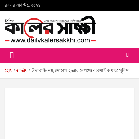
Skip
রবিবার, আগস্ট ৯, ২০২৬
to
content
কালের সাক্ষী
হোম
জাতীয়
চাঁদাবাজি নয়, সোহাগ হত্যার নেপথ্যে ব্যবসায়িক দ্বন্দ্ব: পুলিশ