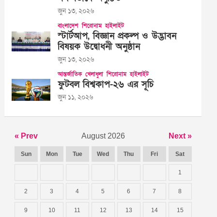
জুন ১৩, ২০২৬
বাংলাদেশ
শিরোনাম
হাইলাইট
স্টার্টআপ, বিজ্ঞান প্রকল্প ও উদ্ভাবন
বিষয়ক উদ্বোধনী অনুষ্ঠান
জুন ১৩, ২০২৬
আন্তর্জাতিক
খেলাধুলা
শিরোনাম
হাইলাইট
ফুটবল বিশ্বকাপ-২৬ এর সূচি
জুন ১১, ২০২৬
« Prev
August 2026
Next »
Sun
Mon
Tue
Wed
Thu
Fri
Sat
1
2
3
4
5
6
7
8
9
10
11
12
13
14
15