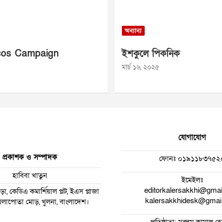
অন্যান্য
os Campaign
ইশকুলে পিকনিক
মার্চ ১৬, ২০২৫
যোগাযোগ
প্রকাশক ও সম্পাদক
ফোনঃ
০১৯১১৮৩৭৫২
হাবিবা খাতুন
ইমেইলঃ
editorkalersakkhi@gma
া, কেডিএ কমার্শিয়াল প্লট, ইএস প্লাজা
kalersakkhidesk@gmai
 ময়লাপোতা মোড়, খুলনা, বাংলাদেশ।
প্রতিষ্ঠাতা: মরহুম কামাল 