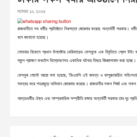
নভেম্বর ১০, ২০২৫
রাজধানীতে সব ধর্মীয় প্রতিষ্ঠানে নিরপত্তা জোরদার করেছে অন্তর্বর্তী সরকার। ধর্
বলে জানানো হয়েছে।
সোমবার বিকেলে প্রধান উপদেষ্টার ভেরিফায়েড ফেসবুকে এক বিবৃতিতে প্রেস উইং জ
স্কুল প্রাঙ্গণে ককটেল বিস্ফোরণসহ একাধিক ঘটনার বিষয়ে জিজ্ঞাসাবাদ করা হচ্ছে।
ফেসবুক পোস্টে আরো বলা হয়েছে, ‘ডিএমপি এই জঘন্য ও কাপুরুষোচিত সহিংসতায় জড
সমন্বয় করে শহরজুড়ে অভিযান জোরদার করেছে। রাজধানীর সকল গির্জা এবং সকল ধর্মে
আন্তঃধর্মীয় ঐক্য এবং সাম্প্রদায়িক সম্প্রীতি রক্ষায় অন্তর্বর্তী সরকার তার দৃঢ় প্র
Post