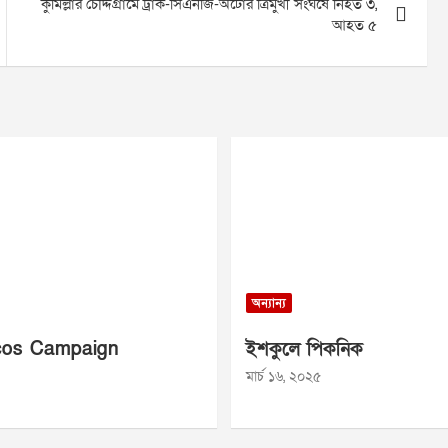
কুমিল্লার চৌদ্দগ্রামে ট্রাক-সিএনজি-অটোর ত্রিমুখী সংঘর্ষে নিহত ৩,
আহত ৫
অন্যান্য
os Campaign
ইশকুলে পিকনিক
মার্চ ১৬, ২০২৫