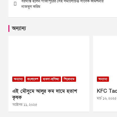
বরখাস্ত হলেন গাজীপুরের সেই সমালোচিত সাবেক কমিশনার
navigation
নাজমুল করিম
অন্যান্য
অন্যান্য
বাংলাদেশ
ব্যবসা-বাণিজ্য
শিরোনাম
অন্যান্য
এই মৌসুমে আলুর কম দামে হতাশ
KFC Tac
কৃষক
মার্চ ১৬, ২০২৫
অক্টোবর ১১, ২০২৫