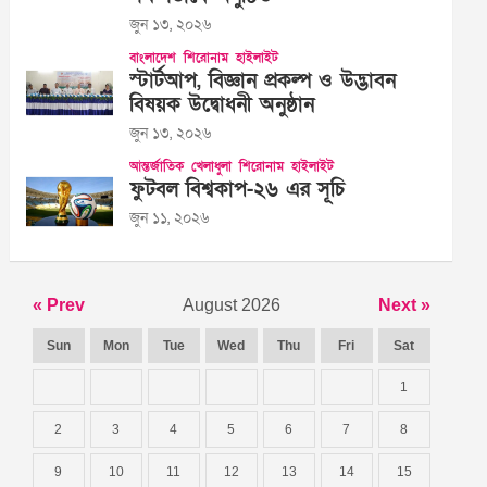
জুন ১৩, ২০২৬
বাংলাদেশ
শিরোনাম
হাইলাইট
স্টার্টআপ, বিজ্ঞান প্রকল্প ও উদ্ভাবন
বিষয়ক উদ্বোধনী অনুষ্ঠান
জুন ১৩, ২০২৬
আন্তর্জাতিক
খেলাধুলা
শিরোনাম
হাইলাইট
ফুটবল বিশ্বকাপ-২৬ এর সূচি
জুন ১১, ২০২৬
« Prev
August 2026
Next »
Sun
Mon
Tue
Wed
Thu
Fri
Sat
1
2
3
4
5
6
7
8
9
10
11
12
13
14
15