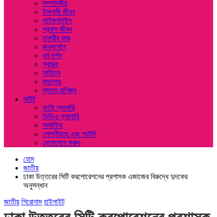
সম্পাদকীয়
ইসলামী জীবন
লাইফস্টাইল
প্রবাস জীবন
চাকুরীর খবর
জনদূর্ভোগ
ধর্ম দর্শন
স্বাস্থ্য
সাহিত্য
মহানগর
ব্যবসা-বাণিজ্য
সাইট
ফটো গ্যালারি
ভিডিও গ্যালারি
আর্কাইভ
গোপনীয়তা এবং শর্তাদি
যোগাযোগ করুন
হোম
জাতীয়
ঢাকা উত্তরের সিটি করপোরেশনের প্রশাসক এজাজের বিরুদ্ধে দুদকের
অনুসন্ধান
জাতীয়
শিরোনাম
হাইলাইট
ঢাকা উত্তরের সিটি করপোরেশনের প্রশাসক