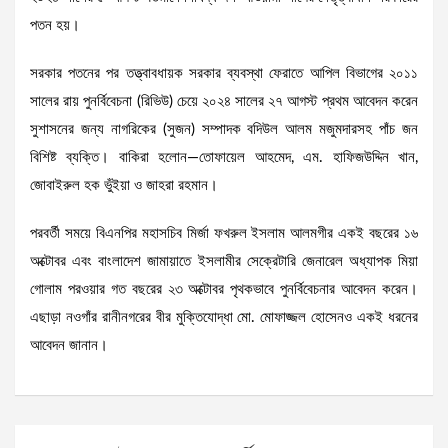
পতন হয়।
সরকার পতনের পর তত্ত্বাবধায়ক সরকার ব্যবস্থা ফেরাতে আপিল বিভাগের ২০১১
সালের রায় পুনর্বিবেচনা (রিভিউ) চেয়ে ২০২৪ সালের ২৭ আগস্ট প্রথম আবেদন করেন
সুশাসনের জন্য নাগরিকের (সুজন) সম্পাদক বদিউল আলম মজুমদারসহ পাঁচ জন
বিশিষ্ট ব্যক্তি। বাকিরা হলোন—তোফায়েল আহমেদ, এম. হাফিজউদ্দিন খান,
জোবাইরুল হক ভুঁইয়া ও জাহরা রহমান।
পরবর্তী সময়ে বিএনপির মহাসচিব মির্জা ফখরুল ইসলাম আলমগীর একই বছরের ১৬
অক্টোবর এবং বাংলাদেশ জামায়াতে ইসলামীর সেক্রেটারি জেনারেল অধ্যাপক মিয়া
গোলাম পরওয়ার গত বছরের ২৩ অক্টোবর পৃথকভাবে পুনর্বিবেচনার আবেদন করেন।
এছাড়া নওগাঁর রানীনগরের বীর মুক্তিযোদ্ধা মো. মোফাজ্জল হোসেনও একই ধরনের
আবেদন জানান।
Post