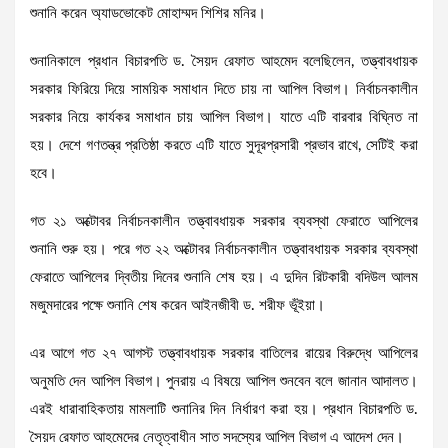
শুনানি করেন অ্যাডভোকেট মোহাম্মদ শিশির মনির।
শুনানিকালে প্রধান বিচারপতি ড. সৈয়দ রেফাত আহমেদ বলেছিলেন, তত্ত্বাবধায়ক
সরকার ফিরিয়ে দিয়ে সাময়িক সমাধান দিতে চায় না আপিল বিভাগ। নির্বাচনকালীন
সরকার নিয়ে কার্যকর সমাধান চায় আপিল বিভাগ। যাতে এটি বারবার বিঘ্নিত না
হয়। দেশে গণতন্ত্র প্রতিষ্ঠা করতে এটি যাতে সুদূরপ্রসারী প্রভাব রাখে, সেটিই করা
হবে।
গত ২১ অক্টোবর নির্বাচনকালীন তত্ত্বাবধায়ক সরকার ব্যবস্থা ফেরাতে আপিলের
শুনানি শুরু হয়। পরে গত ২২ অক্টোবর নির্বাচনকালীন তত্ত্বাবধায়ক সরকার ব্যবস্থা
ফেরাতে আপিলের দ্বিতীয় দিনের শুনানি শেষ হয়। এ দুদিন রিটকারী বদিউল আলম
মজুমদারের পক্ষে শুনানি শেষ করেন আইনজীবী ড. শরীফ ভূঁইয়া।
এর আগে গত ২৭ আগস্ট তত্ত্বাবধায়ক সরকার বাতিলের রায়ের বিরুদ্ধে আপিলের
অনুমতি দেন আপিল বিভাগ। পুনরায় এ বিষয়ে আপিল শুনবেন বলে জানান আদালত।
এরই ধারাবাহিকতায় মামলাটি শুনানির দিন নির্ধারণ করা হয়। প্রধান বিচারপতি ড.
সৈয়দ রেফাত আহমেদের নেতৃত্বাধীন সাত সদস্যের আপিল বিভাগ এ আদেশ দেন।