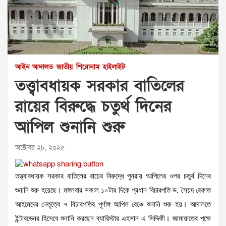
আইন আদালত
জাতীয়
শিরোনাম
হাইলাইট
তত্ত্বাবধায়ক সরকার বাতিলের
রায়ের বিরুদ্ধে চতুর্থ দিনের
আপিল শুনানি শুরু
অক্টোবর ২৮, ২০২৫
তত্ত্বাবধায়ক সরকার বাতিলের রায়ের বিরুদ্ধে পুনরায় আপিলের ওপর চতুর্থ দিনের
শুনানি শুরু হয়েছে। মঙ্গলবার সকাল ১০টার দিকে প্রধান বিচারপতি ড. সৈয়দ রেফাত
আহমেদের নেতৃত্বে ৭ বিচারপতির পূর্ণাঙ্গ আপিল বেঞ্চে শুনানি শুরু হয়। আদালতে
ইন্টারভেনর হিসেবে শুনানি করছেন ব্যারিস্টার এহসান এ সিদ্দিকী। জামায়াতের পক্ষে