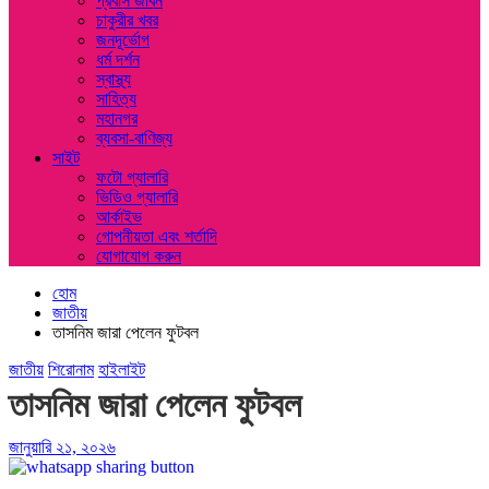
প্রবাস জীবন
চাকুরীর খবর
জনদূর্ভোগ
ধর্ম দর্শন
স্বাস্থ্য
সাহিত্য
মহানগর
ব্যবসা-বাণিজ্য
সাইট
ফটো গ্যালারি
ভিডিও গ্যালারি
আর্কাইভ
গোপনীয়তা এবং শর্তাদি
যোগাযোগ করুন
হোম
জাতীয়
তাসনিম জারা পেলেন ফুটবল
জাতীয়
শিরোনাম
হাইলাইট
তাসনিম জারা পেলেন ফুটবল
জানুয়ারি ২১, ২০২৬