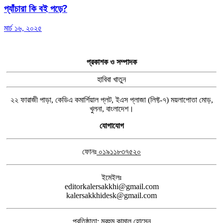
প্যাঁচারা কি বই পড়ে?
মার্চ ১৬, ২০২৫
প্রকাশক ও সম্পাদক
হাবিবা খাতুন
২২ ফারাজী পাড়া, কেডিএ কমার্শিয়াল প্লট, ইএস প্লাজা (লিফ্ট-৭) ময়লাপোতা মোড়,
খুলনা, বাংলাদেশ।
যোগাযোগ
ফোনঃ
০১৯১১৮৩৭৫২০
ইমেইলঃ
editorkalersakkhi@gmail.com
kalersakkhidesk@gmail.com
প্রতিষ্ঠাতা: মরহুম কামাল হোসেন