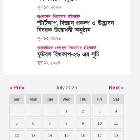
জুন ১৩, ২০২৬
বাংলাদেশ
শিরোনাম
হাইলাইট
স্টার্টআপ, বিজ্ঞান প্রকল্প ও উদ্ভাবন
বিষয়ক উদ্বোধনী অনুষ্ঠান
জুন ১৩, ২০২৬
আন্তর্জাতিক
খেলাধুলা
শিরোনাম
হাইলাইট
ফুটবল বিশ্বকাপ-২৬ এর সূচি
জুন ১১, ২০২৬
« Prev
July 2026
Next »
Sun
Mon
Tue
Wed
Thu
Fri
Sat
1
2
3
4
5
6
7
8
9
10
11
12
13
14
15
16
17
18