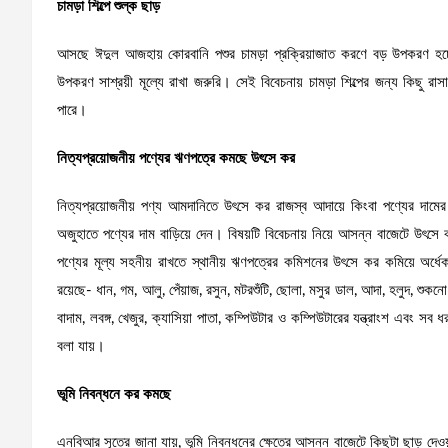
চামড়া শিল্পে শুল্ক ছাড়
আসছে ঈদুল আজহায় কোরবানি পশুর চামড়া প্রক্রিয়াজাত করণে বড় উপকরণ হচ্ছ
উপকরণ সাশ্রয়ী মূল্যে রাখা জরুরি। সেই বিবেচনায় চামড়া শিল্পের জন্য কিছু র
পারে।
নিত্যপ্রয়োজনীয় পণ্যের ঋণপত্রে কমছে উৎসে কর
নিত্যপ্রয়োজনীয় পণ্য আমদানিতে উৎসে কর রাজস্ব আদায়ে কিংবা পণ্যের দামে
অজুহাতে পণ্যের দাম বাড়িয়ে দেন। বিষয়টি বিবেচনায় নিয়ে আসন্ন বাজেটে উৎসে
পণ্যের মূল্য সহনীয় রাখতে স্থানীয় ঋণপত্রের কমিশনের উৎসে কর কমিয়ে অর্ধে
রয়েছে- ধান, গম, আলু, পেঁয়াজ, রসুন, মটরশুঁটি, ছোলা, মসুর ডাল, আদা, হলুদ, শুক
বাদাম, লবঙ্গ, খেজুর, ক্যাসিয়া পাতা, কম্পিউটার ও কম্পিউটারের যন্ত্রাংশ এবং 
বলা যায়।
ভূমি নিবন্ধনে কর কমছে
এনবিআর সূত্রে জানা যায়, ভূমি নিবন্ধনের ক্ষেত্রে আসন্ন বাজেটে কিছুটা ছাড় দেও