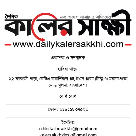
প্রকাশক ও সম্পাদক
হাবিবা খাতুন
২২ ফারাজী পাড়া, কেডিএ কমার্শিয়াল প্লট, ইএস প্লাজা (লিফ্ট-৭) ময়লাপোতা
মোড়, খুলনা, বাংলাদেশ।
যোগাযোগ
ফোনঃ
০১৯১১৮৩৭৫২০
ইমেইলঃ
editorkalersakkhi@gmail.com
kalersakkhidesk@gmail.com