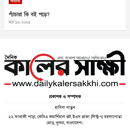
অন্যান্য
প্যাঁচারা কি বই পড়ে?
মার্চ ১৬, ২০২৫
প্রকাশক ও সম্পাদক
হাবিবা খাতুন
২২ ফারাজী পাড়া, কেডিএ কমার্শিয়াল প্লট, ইএস প্লাজা (লিফ্ট-৭) ময়লাপোতা
মোড়, খুলনা, বাংলাদেশ।