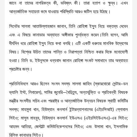
জানে না তাদের নাগরিকত্ব কী, ভবিষ্যৎ কী। তারা হতাশ ও ক্ষুব্ধ। এখন
আন্তর্জাতিক সহায়তা কমে যাওয়ায় পরিস্থিতি আরও জটিল হয়ে উঠছে।
সিনেটর সালমা আতাউল্লাহজান জানান, তিনি রোহিঙ্গা ইস্যু নিয়ে বক্তব্য দেবেন
এবং এ বিষয়ে কানাডার অব্যাহত অঙ্গীকার পুনর্ব্যক্ত করেন।তিনি বলেন, আমি
দীর্ঘদিন ধরে রোহিঙ্গা ইস্যু নিয়ে কথা বলছি। এটি একটি গুরুতর মানবিক উদ্বেগের
বিষয়। বিশ্বের উচিত তাদের শান্তি ও নিরাপত্তা নিশ্চিত করার দিকে মনোযোগী
হওয়া। তিনি ড. ইউনূসকে ধন্যবাদ জানান রোহিঙ্গা সংকট সমাধানে তার অব্যাহত
প্রচেষ্টার জন্য।
প্রতিনিধিদলে আরও ছিলেন সংসদ সদস্য সালমা জাহিদ (স্কারবোরো সেন্টার–ডন
ভ্যালি ইস্ট, লিবারেল), সামির জুবেরি—বৈচিত্র্য, অন্তর্ভুক্তি ও প্রতিবন্ধী বিষয়ক
মন্ত্রীর সংসদীয় সচিব এবং পররাষ্ট্র ও আন্তর্জাতিক উন্নয়ন বিষয়ক স্থায়ী কমিটির
সদস্য; মাহমুদা খান, হিউম্যান কনসার্ন ইন্টারন্যাশনালের (এইচসিআই) গ্লোবাল
সিইও; মাসুম মাহবুব, হিউম্যান কনসার্ন ইউএসএ (এইচসিইউএসএ)-এর সিইও;
আহমদ আতিয়া, জেস্টাল্ট কমিউনিকেশনসের সিইও; এবং উসামা খান, ইসলামিক
রিলিফ কানাডার সিইও।