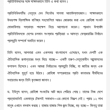
প্রতিনিধিদলের সঙ্গে সাক্ষাৎকালে তিনি এ কথা বলেন।
প্রতিনিধিদলটির নেতৃত্ব দেন সিনেটর সালমা আতাউল্লাহজান। সাক্ষাৎকালে
উভয়পক্ষ দ্বিপাক্ষিক বাণিজ্য সহযোগিতা আরও জোরদার করা এবং রোহিঙ্গা সংকট
মোকাবিলায় সম্ভাব্য পদক্ষেপ নিয়ে আলোচনা করেন। প্রধান উপদেষ্টা
প্রতিনিধিদলকে দেশের চলমান সংস্কার প্রক্রিয়া ও আসন্ন ফেব্রুয়ারির নির্বাচন
প্রস্তুতি সম্পর্কে অবহিত করেন।
তিনি বলেন, আপনারা এমন একসময় বাংলাদেশে এসেছেন, যখন দেশটি এক
ঐতিহাসিক রূপান্তরের মধ্য দিয়ে যাচ্ছে— একটি তরুণ-নেতৃত্বাধীন আন্দোলনের
ফলাফল হিসেবে। এখন আমরা নির্বাচনের প্রস্তুতি নিচ্ছি, যা জাতির জন্য এক
ঐতিহাসিক মুহূর্ত হয়ে উঠবে। রোহিঙ্গা সম্প্রদায়ের প্রতি কানাডার দীর্ঘদিনের
সহায়তার জন্য তিনি কৃতজ্ঞতা জানান।
ড. ইউনূস বলেন, রোহিঙ্গা সংকটের আট বছর পেরিয়ে গেছে। তাদের নিজ দেশে
প্রত্যাবর্তনই একমাত্র টেকসই সমাধান—এর কোনো বিকল্প নেই। প্রায় ১২ লাখ
মানুষ এখানে বসবাস করছে। হাজার হাজার শিশু জন্ম নিচ্ছে, বড় হচ্ছে— কিন্তু তারা