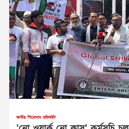
জাতীয়
শিরোনাম
হাইলাইট
‘নো ওয়ার্ক নো ক্লাস’ কর্মসূচি 