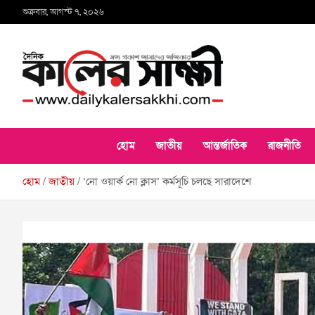
Skip
শুক্রবার, আগস্ট ৭, ২০২৬
to
content
কালের সাক্ষী
হোম
জাতীয়
আন্তর্জাতিক
রাজনীতি
হোম
জাতীয়
‘নো ওয়ার্ক নো ক্লাস’ কর্মসূচি চলছে সারাদেশে