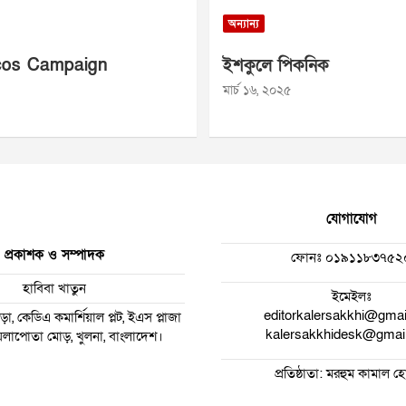
অন্যান্য
os Campaign
ইশকুলে পিকনিক
মার্চ ১৬, ২০২৫
যোগাযোগ
প্রকাশক ও সম্পাদক
ফোনঃ
০১৯১১৮৩৭৫২
হাবিবা খাতুন
ইমেইলঃ
editorkalersakkhi@gma
া, কেডিএ কমার্শিয়াল প্লট, ইএস প্লাজা
kalersakkhidesk@gmai
 ময়লাপোতা মোড়, খুলনা, বাংলাদেশ।
প্রতিষ্ঠাতা: মরহুম কামাল 