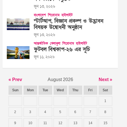
জুন ১৩, ২০২৬
বাংলাদেশ
শিরোনাম
হাইলাইট
স্টার্টআপ, বিজ্ঞান প্রকল্প ও উদ্ভাবন
বিষয়ক উদ্বোধনী অনুষ্ঠান
জুন ১৩, ২০২৬
আন্তর্জাতিক
খেলাধুলা
শিরোনাম
হাইলাইট
ফুটবল বিশ্বকাপ-২৬ এর সূচি
জুন ১১, ২০২৬
« Prev
August 2026
Next »
Sun
Mon
Tue
Wed
Thu
Fri
Sat
1
2
3
4
5
6
7
8
9
10
11
12
13
14
15