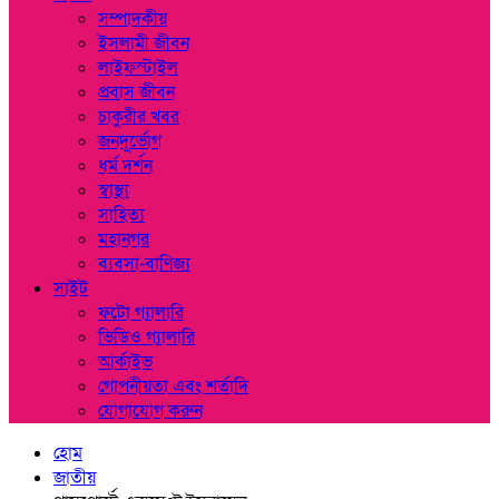
সম্পাদকীয়
ইসলামী জীবন
লাইফস্টাইল
প্রবাস জীবন
চাকুরীর খবর
জনদূর্ভোগ
ধর্ম দর্শন
স্বাস্থ্য
সাহিত্য
মহানগর
ব্যবসা-বাণিজ্য
সাইট
ফটো গ্যালারি
ভিডিও গ্যালারি
আর্কাইভ
গোপনীয়তা এবং শর্তাদি
যোগাযোগ করুন
হোম
জাতীয়