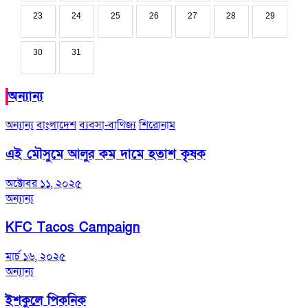
23
24
25
26
27
28
29
30
31
অন্যান্য
অন্যান্য
বাংলাদেশ
ব্যবসা-বাণিজ্য
শিরোনাম
এই মৌসুমে আলুর কম দামে হতাশ কৃষক
অক্টোবর ১১, ২০২৫
অন্যান্য
KFC Tacos Campaign
মার্চ ১৬, ২০২৫
অন্যান্য
ইশকুলে পিকনিক