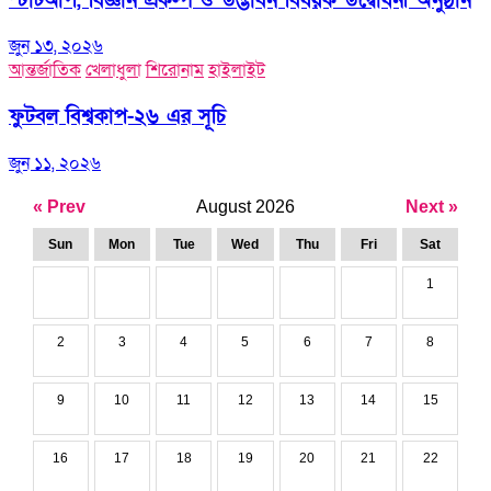
স্টার্টআপ, বিজ্ঞান প্রকল্প ও উদ্ভাবন বিষয়ক উদ্বোধনী অনুষ্ঠান
জুন ১৩, ২০২৬
আন্তর্জাতিক
খেলাধুলা
শিরোনাম
হাইলাইট
ফুটবল বিশ্বকাপ-২৬ এর সূচি
জুন ১১, ২০২৬
« Prev
August 2026
Next »
Sun
Mon
Tue
Wed
Thu
Fri
Sat
1
2
3
4
5
6
7
8
9
10
11
12
13
14
15
16
17
18
19
20
21
22