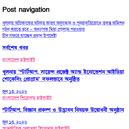
Post navigation
খুলনায় অগ্নিকান্ডের ঘটনার কারণ অনুসন্ধান ও পুনরাবৃত্তিরোধে তদন্ত কমিশন
গঠন করতে হবে – অধ্যাপক মিয়া গোলাম পরওয়ার
চীন সফরে যাচ্ছেন প্রধান উপদেষ্টা
সর্বশেষ খবর
বাংলাদেশ
হাইলাইট
খুলনায় ‘স্টার্টআপ, সায়েন্স প্রজেক্ট অ্যান্ড ইনোভেশন আইডিয়া
শোকেসিং প্রোগ্রাম’ সফলভাবে অনুষ্ঠিত
জুন ১৩, ২০২৬
বাংলাদেশ
শিরোনাম
হাইলাইট
স্টার্টআপ, বিজ্ঞান প্রকল্প ও উদ্ভাবন বিষয়ক উদ্বোধনী অনুষ্ঠান
জুন ১৩, ২০২৬
আন্তর্জাতিক
খেলাধুলা
শিরোনাম
হাইলাইট