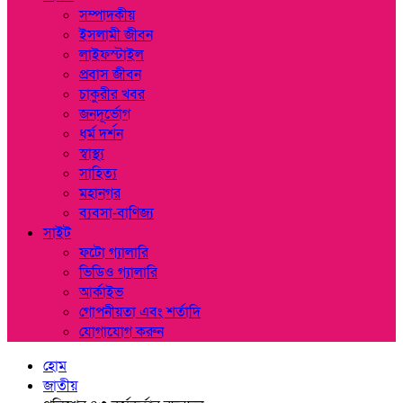
সম্পাদকীয়
ইসলামী জীবন
লাইফস্টাইল
প্রবাস জীবন
চাকুরীর খবর
জনদূর্ভোগ
ধর্ম দর্শন
স্বাস্থ্য
সাহিত্য
মহানগর
ব্যবসা-বাণিজ্য
সাইট
ফটো গ্যালারি
ভিডিও গ্যালারি
আর্কাইভ
গোপনীয়তা এবং শর্তাদি
যোগাযোগ করুন
হোম
জাতীয়