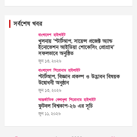
সর্বশেষ খবর
বাংলাদেশ
হাইলাইট
খুলনায় ‘স্টার্টআপ, সায়েন্স প্রজেক্ট অ্যান্ড
ইনোভেশন আইডিয়া শোকেসিং প্রোগ্রাম’
সফলভাবে অনুষ্ঠিত
জুন ১৩, ২০২৬
বাংলাদেশ
শিরোনাম
হাইলাইট
স্টার্টআপ, বিজ্ঞান প্রকল্প ও উদ্ভাবন বিষয়ক
উদ্বোধনী অনুষ্ঠান
জুন ১৩, ২০২৬
আন্তর্জাতিক
খেলাধুলা
শিরোনাম
হাইলাইট
ফুটবল বিশ্বকাপ-২৬ এর সূচি
জুন ১১, ২০২৬