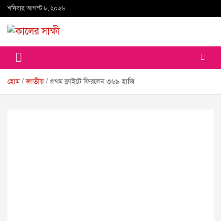
Skip
শনিবার, আগস্ট ৮, ২০২৬
to
content
কালের সাক্ষী
হোম
জাতীয়
প্রথম ফ্লাইটে ফিরলেন ৩৬৯ হাজি