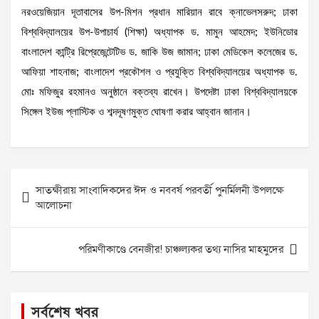
নরওয়েজিয়ান দূতাবাসের উপ-মিশন প্রধান মারিয়ান রাবে ক্নাভেলসরুদ; ঢাকা
বিশ্ববিদ্যালয়ের উপ-উপাচার্য (শিক্ষা) অধ্যাপক ড. মামুন আহমেদ; ইউনিডোর
বাংলাদেশ কান্ট্রি রিপ্রেজেন্টেটিভ ড. জাকি উজ জামান; ঢাকা মেডিকেল কলেজের ড.
আফিয়া শাহনাজ; বাংলাদেশ প্রকৌশল ও প্রযুক্তি বিশ্ববিদ্যালয়ের অধ্যাপক ড.
মোঃ মফিজুর রহমানও অনুষ্ঠানে বক্তব্য রাখেন। উপদেষ্টা ঢাকা বিশ্ববিদ্যালয়কে
সিঙ্গেল ইউজ প্লাস্টিক ও শব্দদূষণমুক্ত ঘোষণা করার আহ্বান জানান।
Post
সাতক্ষীরায় সাংবাদিকদের ঈদ ও নববর্ষ পরবর্তী পুনর্মিলনী উপলক্ষে
navigation
আলোচনা
পরিমণীকাণ্ডে বেনজীর! চাঞ্চল্যকর তথ্য নাসির মাহমুদের
সর্বশেষ খবর