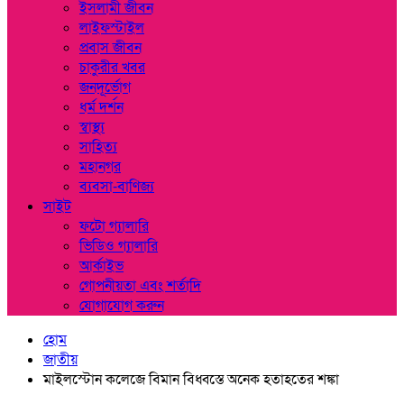
ইসলামী জীবন
লাইফস্টাইল
প্রবাস জীবন
চাকুরীর খবর
জনদূর্ভোগ
ধর্ম দর্শন
স্বাস্থ্য
সাহিত্য
মহানগর
ব্যবসা-বাণিজ্য
সাইট
ফটো গ্যালারি
ভিডিও গ্যালারি
আর্কাইভ
গোপনীয়তা এবং শর্তাদি
যোগাযোগ করুন
হোম
জাতীয়
মাইলস্টোন কলেজে বিমান বিধ্বস্তে অনেক হতাহতের শঙ্কা