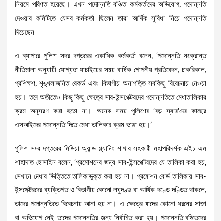
নিয়মে পরিণত হয়েছে। এখন পদোন্নতি বঞ্চিত কর্মকর্তাদের অভিযোগ, পদোন্নতি
দেওয়ার কমিটিতে যেসব কর্মকর্তা ছিলেন তারা আর্থিক সুবিধা নিয়ে পদোন্নতি
দিয়েছেন।
এ ব্যাপারে পুলিশ সদর দপ্তরের একাধিক কর্মকর্তা বলেন, ‘পদোন্নতি সংক্রান্ত
নীতিমালা অনুযায়ী যোগ্যতা যাচাইয়ের সময় বার্ষিক গোপনীয় প্রতিবেদন, চাকরিকাল,
প্রশিক্ষণ, শৃঙ্খলাজনিত রেকর্ড এবং বিভাগীয় অনাপত্তি সবকিছু বিবেচনায় নেওয়া
হয়। তবে অতীতেও কিছু কিছু ক্ষেত্রে সাব-ইন্সপেক্টরদের পদোন্নতিতে মেধাতালিকার
ক্রম অনুসরণ করা হতো না। অনেক সময় পুলিশের ‘বড় স্যার’দের কাছের
এসআইদের পদোন্নতি দিতে মেধা তালিকার ক্রম ভাঙা হয়।’
পুলিশ সদর দপ্তরের মিডিয়া অ্যান্ড প্ল্যানিং শাখার সহকারী মহাপরিদর্শক এইচ এম
শাহাদাত হোসাইন বলেন, ‘প্রমোশনের জন্য সাব-ইন্সপেক্টরদের যে তালিকা করা হয়,
সেখানে মেধার ভিত্তিতে তালিকাভুক্ত করা হয় না। প্রমোশন বোর্ড তালিকায় সাব-
ইন্সপেক্টরদের ব্যক্তিগত ও বিভাগীয় কোনো লঘুদণ্ড বা আর্থিক দণ্ডে দণ্ডিত থাকলে,
তাদের পদোন্নতিতে বিবেচনায় আনা হয় না। এ ক্ষেত্রে যাদের কোনো ধরনের সাজা
বা অভিযোগ নেই তাদের পদোন্নতির জন্য নির্বাচিত করা হয়। পদোন্নতি বঞ্চিতদের