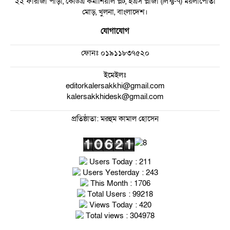
২২ ফারাজী পাড়া, কেডিএ কমার্শিয়াল প্লট, ইএস প্লাজা (লিফ্ট-৭) ময়লাপোতা
মোড়, খুলনা, বাংলাদেশ।
যোগাযোগ
ফোনঃ
০১৯১১৮৩৭৫২০
ইমেইলঃ
editorkalersakkhi@gmail.com
kalersakkhidesk@gmail.com
প্রতিষ্ঠাতা: মরহুম কামাল হোসেন
Users Today : 211
Users Yesterday : 243
This Month : 1706
Total Users : 99218
Views Today : 420
Total views : 304978