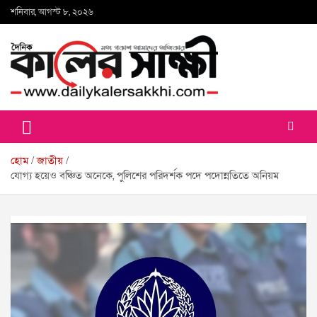
Skip
শনিবার, আগস্ট ৮, ২০২৬
to
content
কালের সাক্ষী
হোম
জাতীয়
যোগ্য হয়েও বঞ্চিত অনেকে, পুলিশের পরিদর্শক পদে পদোন্নতিতে অনিয়ম