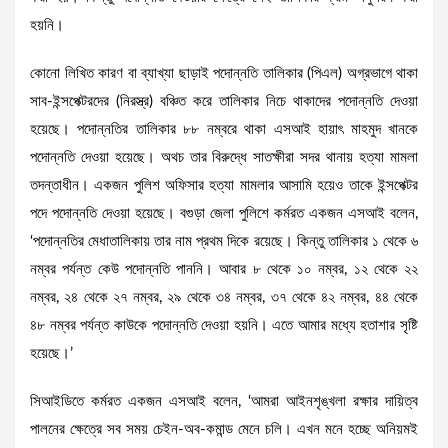
হয়নি।
কোনো লিখিত কারণ বা ব্যাখ্যা ছাড়াই পদোন্নতি তালিকার (পিএল) অগ্রভাগে থাকা
সাব-ইন্সপেক্টরদের (নিরস্ত্র) বঞ্চিত করে তালিকার নিচে থাকাদের পদোন্নতি দেওয়া
হয়েছে। পদোন্নতির তালিকার ৮৮ নম্বরে থাকা এসআই হায়াৎ মাহমুদ খানকে
পদোন্নতি দেওয়া হয়েছে। অথচ তার বিরুদ্ধে সাতক্ষীরা সদর থানায় হত্যা মামলা
তদন্তাধীন। একজন পুলিশ অফিসার হত্যা মামলার আসামি হয়েও তাকে ইন্সপেক্টর
পদে পদোন্নতি দেওয়া হয়েছে। বগুড়া জেলা পুলিশে কর্মরত একজন এসআই বলেন,
‘পদোন্নতির মেধাতালিকায় তার নাম প্রথম দিকে রয়েছে। কিন্তু তালিকার ১ থেকে ৬
নম্বর পর্যন্ত কেউ পদোন্নতি পাননি। আবার ৮ থেকে ১০ নম্বর, ১২ থেকে ২২
নম্বর, ২৪ থেকে ২৭ নম্বর, ২৯ থেকে ৩৪ নম্বর, ৩৭ থেকে ৪২ নম্বর, ৪৪ থেকে
৪৮ নম্বর পর্যন্ত কাউকে পদোন্নতি দেওয়া হয়নি। এতে আমার মধ্যে হতাশার সৃষ্টি
হয়েছে।’
সিআইডিতে কর্মরত একজন এসআই বলেন, ‘আমরা আইনশৃঙ্খলা রক্ষার দায়িত্ব
পালনের ক্ষেত্রে সব সময় চেইন-অব-কমান্ড মেনে চলি। এখন মনে হচ্ছে অনিয়মই