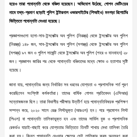
হয়েও তারা পদোন্নতি থেকে বঞ্চিত হয়েছেন। অভিযোগ উঠেছে, গোপন ভেটিংয়ের
নামে তথ্য-প্রমাণ ছাড়াই পুলিশ ইন্টারনাল ওভারসাইটের (পিআইও) মনগড়া রিপোর্টের
ভিত্তিতে পদোন্নতি দেওয়া হয়েছে।
প্রজ্ঞাপনগুলো হলো-সাব-ইন্সপেক্টর অব পুলিশ (নিরস্ত্র) থেকে ইন্সপেক্টর অব পুলিশ
(নিরস্ত্র) ১৪৮ জন, সাব-ইন্সপেক্টর অব পুলিশ (সশস্ত্র) থেকে ইন্সপেক্টর অব পুলিশ
(সশস্ত্র) ৯৭ জন ও পুলিশ সার্জেন্ট থেকে ইন্সপেক্টর অব পুলিশ (শহর ও যানবাহন) ২৮
জন। প্রজ্ঞাপন জারির পর থেকে পদোন্নতি বঞ্চিতদের মধ্যে ক্ষোভ ও হতাশার সৃষ্টি
হয়েছে।
জানা যায়, পদোন্নতির জন্য নির্ধারিত সব ধরনের যোগ্যতা ও প্রশাসনিক শর্ত পূরণ
করেছিলেন সংশ্লিষ্ট কর্মকর্তারা। তাদের বার্ষিক গোপন প্রতিবেদন (এসিআর)
সন্তোষজনক ছিল। তারা বিভাগীয় পরীক্ষায় উত্তীর্ণ হয়ে পদোন্নতিবিষয়ক প্রশিক্ষণ
সম্পন্ন করে, ২০২০ সালে রেঞ্জ লিস্টভুক্ত (আরএল) হন। পরে প্রমোশন লিস্ট
(পিএল) বা পদোন্নতি তালিকাভুক্ত হন এবং তাদের সার্ভিস বুক ও প্রশাসনিক
রেকর্ডও যাচাই-বাছাই করে যোগ্যতার ভিত্তিতে তিনটি শাখায় মেধা তালিকা তৈরি
করা হয়। কিন্তু পদোন্নতি দেওয়ার ক্ষেত্রে সেই তালিকার ক্রম অনুসরণ করা