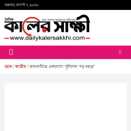
Skip
শুক্রবার, আগস্ট ৭, ২০২৬
to
content
কালের সাক্ষী
হোম
জাতীয়
রাজধানীতে একযোগে পুলিশের ‘বড় মহড়া’