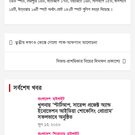
৩৪টি স্পটে, মিরপুরে ১৪টি, মতিঝিলে ১৭টি, ওয়ারিতে ১৬টি, লালবাগে ১৫টি, গুলশানে
১৪টি, উত্তরায় ১৬টি স্পটে অর্থাৎ মোট ১৪২টি স্পটে পুলিশ মহড়া দিয়েছে।
Post
তৃতীয় দফাও ভেস্তে গেলো পাক-আফগান আলোচনা
navigation
বিজয়-রাশমিকার বিয়ের দিনক্ষণ প্রকাশ্যে
সর্বশেষ খবর
বাংলাদেশ
হাইলাইট
খুলনায় ‘স্টার্টআপ, সায়েন্স প্রজেক্ট অ্যান্ড
ইনোভেশন আইডিয়া শোকেসিং প্রোগ্রাম’
সফলভাবে অনুষ্ঠিত
জুন ১৩, ২০২৬
বাংলাদেশ
শিরোনাম
হাইলাইট