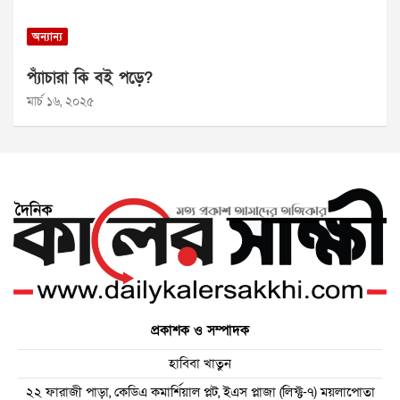
অন্যান্য
প্যাঁচারা কি বই পড়ে?
মার্চ ১৬, ২০২৫
প্রকাশক ও সম্পাদক
হাবিবা খাতুন
২২ ফারাজী পাড়া, কেডিএ কমার্শিয়াল প্লট, ইএস প্লাজা (লিফ্ট-৭) ময়লাপোতা