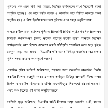
পুলিশের পক্ষ থেকে দাবি করা হয়েছে, নিয়মিত কার্যক্রমের অংশ হিসেবেই মহড়া
অনুষ্ঠিত হয়েছে। এর আগে চলতি বছরের ৫ আগস্টের আগে সীমিত আকাড়ে মহড়া
অনুষ্ঠিত হয়। এ নিয়ে দ্বিতীয়বারের মতো পুলিশের এমন মহড়া অনুষ্ঠিত হলো।
জানতে চাইলে ঢাকা মহানগর পুলিশের (ডিএমপি) মিডিয়া অ্যান্ড পাবলিক রিলেশনস
বিভাগের উপকমিশনার (ডিসি) মুহাম্মদ তালেবুর রহমান বলেন, আমাদের নিয়মিত
কার্যক্রমেরই অংশ হিসেবে যেকোনো জরুরি পরিস্থিতি মোকাবিলা করার জন্য কুইক
রেসপন্স মহড়া করা হয়েছে। ডিএমপির অফিসারসহ বিভিন্ন পদমর্যাদার সাত হাজার
পুলিশ সদস্য মহড়ায় অংশগ্রহণ করেন।
একাধিক পুলিশ কর্মকর্তা জানিয়েছেন, শুক্রবার রাতে রাজধানীর কাকরাইল গির্জায়
ককটেল নিক্ষেপ, ধানমন্ডি শংকর এলাকায় কার্যক্রম নিষিদ্ধ আওয়ামী লীগের মশাল
মিছিল ও ককটেল বিস্ফোরণের ঘটনায় রাজধানীজুড়ে নিরাপত্তা বাড়ানো হয়েছে।
এরই অংশ হিসেবে এই মহড়া অনুষ্ঠিত হয়েছে।
সংশ্লিষ্ট সূত্র জানিয়েছে, ডিএমপির আটটি বিভাগের মধ্যে তেজগাঁও ১৬টি, রমনায়