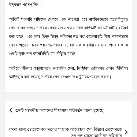
উন্নয়নে পরামর্শ দিন।
প্রতিটি সরকারি অফিসের সেবাকে এক জায়গায় এনে নাগরিকদেরকে হয়রানিমুক্ত
সেবা দানের লক্ষ্যে নাগরিক সেবার মাধ্যমে ন্যাশনাল এপিআই কানেক্টিভিটি হাব তৈরি
করা হচ্ছে। এর ফলে ভিন্ন ভিন্ন অফিসের শত শত ওয়েবসাইটে গিয়ে আলাদাভাবে
সেবার আবেদন করার প্রয়োজন পড়বে না, বরং এক জায়গায় সব সেবা পাওয়ার জন্য
একটি ন্যাশনাল কানেক্টিভিটি হাব দাঁড়িয়ে যাচ্ছে।
অতীতে বিভিন্ন মন্ত্রণালয়ের অনলাইন সেবা, ডিজিটাল সেন্টারসহ যেসব ডিজিটাল
আইল্যান্ড করা হয়েছে নাগরিক সেবা সেগুলোকেও ইন্টারঅপারেবল করবে।
Post
৩৭টি সংসদীয় আসনের সীমানায় পরিবর্তন আনা হয়েছে
navigation
রমনা থানা স্বেচ্ছাসেবক দলের সাবেক আহ্বায়ক মো. বিল্লাল হোসেনকে
সব পদ থেকে আজীবন বহিষ্কার