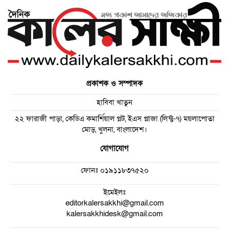
প্রকাশক ও সম্পাদক
হাবিবা খাতুন
২২ ফারাজী পাড়া, কেডিএ কমার্শিয়াল প্লট, ইএস প্লাজা (লিফ্ট-৭) ময়লাপোতা
মোড়, খুলনা, বাংলাদেশ।
যোগাযোগ
ফোনঃ
০১৯১১৮৩৭৫২০
ইমেইলঃ
editorkalersakkhi@gmail.com
kalersakkhidesk@gmail.com