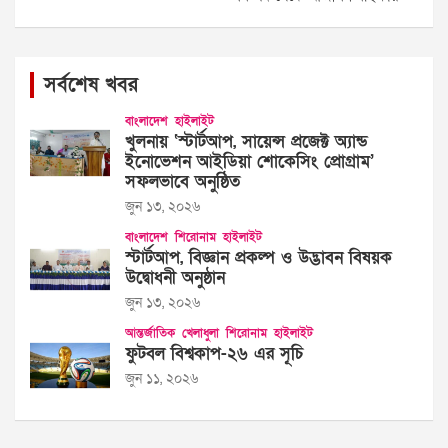
সর্বশেষ খবর
বাংলাদেশ
হাইলাইট
খুলনায় ‘স্টার্টআপ, সায়েন্স প্রজেক্ট অ্যান্ড
ইনোভেশন আইডিয়া শোকেসিং প্রোগ্রাম’
সফলভাবে অনুষ্ঠিত
জুন ১৩, ২০২৬
বাংলাদেশ
শিরোনাম
হাইলাইট
স্টার্টআপ, বিজ্ঞান প্রকল্প ও উদ্ভাবন বিষয়ক
উদ্বোধনী অনুষ্ঠান
জুন ১৩, ২০২৬
আন্তর্জাতিক
খেলাধুলা
শিরোনাম
হাইলাইট
ফুটবল বিশ্বকাপ-২৬ এর সূচি
জুন ১১, ২০২৬