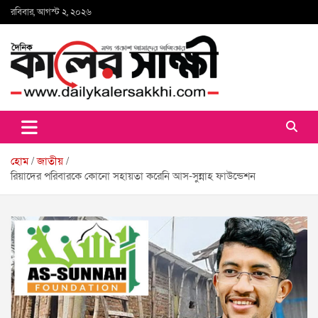
Skip
রবিবার, আগস্ট ২, ২০২৬
to
content
কালের সাক্ষী
হোম
জাতীয়
রিয়াদের পরিবারকে কোনো সহায়তা করেনি আস-সুন্নাহ ফাউন্ডেশন