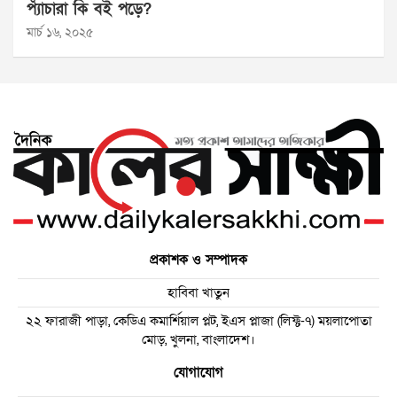
প্যাঁচারা কি বই পড়ে?
মার্চ ১৬, ২০২৫
প্রকাশক ও সম্পাদক
হাবিবা খাতুন
২২ ফারাজী পাড়া, কেডিএ কমার্শিয়াল প্লট, ইএস প্লাজা (লিফ্ট-৭) ময়লাপোতা
মোড়, খুলনা, বাংলাদেশ।
যোগাযোগ