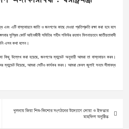
াবদ্ধ এবং এটি বাস্তবায়নে জাতি ও জনগণের কাছে দেওয়া প্রতিশ্রুতি রক্ষা করা হবে বলে
। মঙ্গলবার সুপ্রিম কোর্ট আইনজীবী সমিতির শহীদ শফিউর রহমান মিলনায়তনে জাতীয়তাবাদী
তিনি এসব কথা বলেন।
ারে যা কিছু উল্লেখ করা হয়েছে, জনগণের ম্যান্ডেট অনুযায়ী আমরা তা বাস্তবায়ন করব।
দের ম্যান্ডেট দিয়েছে, আমরা সেটিও কার্যকর করব। আমরা কেবল জুলাই সনদে সীমাবদ্ধ
খুলনায় জিয়া শিশু-কিশোর সংগঠনের উদ্যোগে দোয়া ও ইফতার
মাহফিল অনুষ্ঠিত