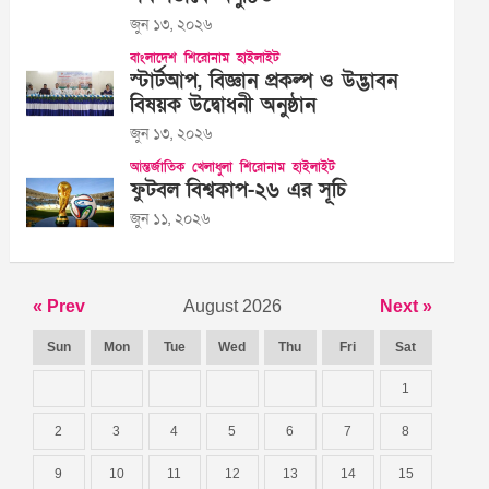
জুন ১৩, ২০২৬
বাংলাদেশ
শিরোনাম
হাইলাইট
স্টার্টআপ, বিজ্ঞান প্রকল্প ও উদ্ভাবন
বিষয়ক উদ্বোধনী অনুষ্ঠান
জুন ১৩, ২০২৬
আন্তর্জাতিক
খেলাধুলা
শিরোনাম
হাইলাইট
ফুটবল বিশ্বকাপ-২৬ এর সূচি
জুন ১১, ২০২৬
« Prev
August 2026
Next »
Sun
Mon
Tue
Wed
Thu
Fri
Sat
1
2
3
4
5
6
7
8
9
10
11
12
13
14
15