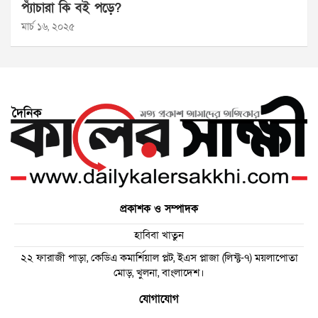
প্যাঁচারা কি বই পড়ে?
মার্চ ১৬, ২০২৫
প্রকাশক ও সম্পাদক
হাবিবা খাতুন
২২ ফারাজী পাড়া, কেডিএ কমার্শিয়াল প্লট, ইএস প্লাজা (লিফ্ট-৭) ময়লাপোতা
মোড়, খুলনা, বাংলাদেশ।
যোগাযোগ