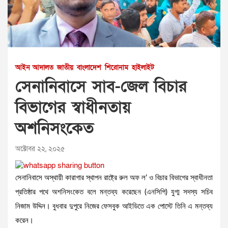
আইন আদালত
জাতীয়
বাংলাদেশ
শিরোনাম
হাইলাইট
সেনানিবাসে সাব-জেল বিচার
বিভাগের স্বাধীনতায়
অশনিসংকেত
অক্টোবর ২২, ২০২৫
সেনানিবাসে অস্থায়ী কারাগার স্থাপন রাষ্ট্রে রুল অফ ল’ ও বিচার বিভাগের স্বাধীনতা
প্রতিষ্ঠার পথে অশনিসংকেত বলে মন্তব্য করেছেন (এনসিপি) যুগ্ম সদস্য সচিব
নিজাম উদ্দিন। বুধবার দুপুরে নিজের ফেসবুক আইডিতে এক পোস্টে তিনি এ মন্তব্য
করেন।