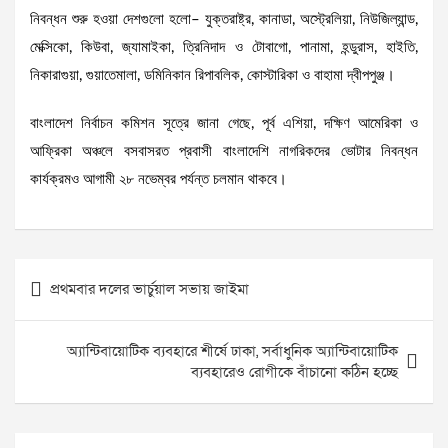
নিবন্ধন শুরু হওয়া দেশগুলো হলো– যুক্তরাষ্ট্র, কানাডা, অস্ট্রেলিয়া, নিউজিল্যান্ড,
মেক্সিকো, কিউবা, জ্যামাইকা, ত্রিনিদাদ ও টোবাগো, পানামা, হন্ডুরাস, হাইতি,
নিকারাগুয়া, গুয়াতেমালা, ডমিনিকান রিপাবলিক, কোস্টারিকা ও বাহামা দ্বীপপুঞ্জ।
বাংলাদেশ নির্বাচন কমিশন সূত্রে জানা গেছে, পূর্ব এশিয়া, দক্ষিণ আমেরিকা ও
আফ্রিকা অঞ্চলে বসবাসরত প্রবাসী বাংলাদেশি নাগরিকদের ভোটার নিবন্ধন
কার্যক্রমও আগামী ২৮ নভেম্বর পর্যন্ত চলমান থাকবে।
Post
প্রথমবার দলের ভার্চুয়াল সভায় জাইমা
navigation
অ্যান্টিবায়োটিক ব্যবহারে শীর্ষে ঢাকা, সর্বাধুনিক অ্যান্টিবায়োটিক
ব্যবহারেও রোগীকে বাঁচানো কঠিন হচ্ছে