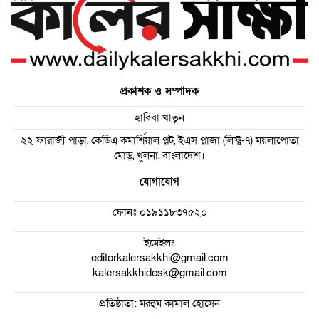
প্রকাশক ও সম্পাদক
হাবিবা খাতুন
২২ ফারাজী পাড়া, কেডিএ কমার্শিয়াল প্লট, ইএস প্লাজা (লিফ্ট-৭) ময়লাপোতা
মোড়, খুলনা, বাংলাদেশ।
যোগাযোগ
ফোনঃ
০১৯১১৮৩৭৫২০
ইমেইলঃ
editorkalersakkhi@gmail.com
kalersakkhidesk@gmail.com
প্রতিষ্ঠাতা: মরহুম কামাল হোসেন