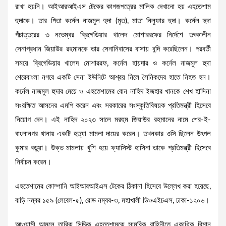
রাখা হয়নি। আইআরআইএস টেকের কাগজপত্রের মালিক দেখানো হয় এহতেশাম
হুদাকে। তার পিতা কর্নেল নাজমুল হুদা (মৃত), মাতা নিলুফার হুদা। কর্নেল হুদা
পঁচাত্তরের ৩ নভেম্বর ব্রিগেডিয়ার খালেদ মোশাররফের নির্দেশে তৎকালীন
সেনাপ্রধান জিয়াউর রহমানকে তার সেনানিবাসের বাসায় বন্দি করেছিলেন। পরবর্তী
সময়ে ব্রিগেডিয়ার খালেদ মোশাররফ, কর্নেল হায়দার ও কর্নেল নাজমুল হুদা
শেরেবাংলা নগরে একটি সেনা ইউনিটে আশ্রয় নিলে সৈনিকদের হাতে নিহত হন।
কর্নেল নাজমুল হুদার মেয়ে ও এহতেশামের বোন নাহিদ ইজহার খানকে শেখ হাসিনা
সংরক্ষিত আসনের এমপি করেন এবং সরকারের সংস্কৃতিবিষয়ক প্রতিমন্ত্রী হিসেবে
নিয়োগ দেন। এই নাহিদ ২০২৩ সালে মরহুম জিয়াউর রহমানের নামে শের-ই-
বাংলানগর থানায় একটি হত্যা মামলা দায়ের করেন। তখনকার ওসি ছিলেন উৎপল
কুমার বড়ুয়া। উক্ত মামলায় খুশি হয়ে ফ্যাসিস্ট হাসিনা তাকে প্রতিমন্ত্রী হিসেবে
নির্বাচন করেন।
এহতেশামের কোম্পানি আইআরআইএস টেকের ঠিকানা হিসেবে উল্লেখ করা হয়েছে,
বাড়ি নম্বর ১৫৯ (লেবেল-৫), রোড নম্বর-৩, মহাখালী ডিওএইচএস, ঢাকা-১২০৬।
আওয়ামী আমলে তারিক সিদ্দিক এহতেশামকে সামরিক বাহিনীতে একাধিক বিমান