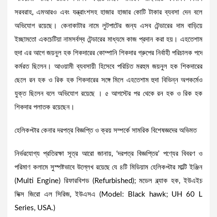
সরবরাহ, এমআরও এবং যন্ত্রাংশসহ হাজার হাজার কোটি টাকার ব্যবসা দেন বলে
অভিযোগ রয়েছে। কেনাকাটার নামে লুটপাটের জন্য এসব টেন্ডারের দাম বাড়িয়ে
ইচ্ছামতো একচেটিয়া নামসর্বস্ব টেন্ডারের মাধ্যমে কাজ প্রদান করা হয়। এহতেশাম
হুদা এর আগে জয়নুল হক শিকদারের কোম্পানি শিকদার গ্রুপের নির্বাহী পরিচালক পদে
কর্মরত ছিলেন। আওয়ামী ব্যবসায়ী হিসেবে পরিচিত মরহুম জয়নুল হক শিকদারের
ছেলে রন হক ও রিক হক শিকদারের সঙ্গে মিলে এহতেশাম হুদা বিভিন্ন অপকর্মেও
যুক্ত ছিলেন বলে অভিযোগ রয়েছে । ৫ আগস্টের পর থেকে রন হক ও রিক হক
শিকদার পলাতক রয়েছেন।
হেলিকপ্টার কেনার দরপত্র বিজ্ঞপ্তি ও ক্রয় সম্পর্কে সামরিক বিশেষজ্ঞদের অভিমত
নির্ভরযোগ্য প্রতিরক্ষা সূত্র আরো জানায়, ‘দরপত্র বিজ্ঞপ্তির’ পণ্যের বিবরণ ও
পরিমাণ কলামে সুস্পষ্টভাবে উল্লেখ রয়েছে যে ৪টি মিডিয়াম হেলিকপ্টার মাল্টি ইঞ্জিন
(Multi Engine) রিফারবিশড (Refurbished); মডেল ব্ল্যাক হক, ইউএইচ
সিক্স জিরো এল সিরিজ, ইউএসএ (Model: Black hawk; UH 60 L
Series, USA.)