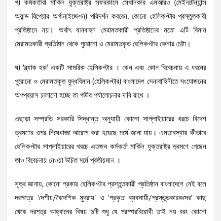
গ) কর্মকর্তারা মার্কিন যুক্তরাষ্ট্র সফরকালে সেখানকার এমআরও (মেইনটেন্যান্স
অ্যান্ড রিপেয়ার অর্গানাইজেশন) পরিদর্শন করবেন, কোনো হেলিকপ্টার প্রস্তুতকারী
প্রতিষ্ঠানে নয়। অর্থাৎ যানবাহন মেরামতকারী প্রতিষ্ঠানের মতো এটি বিমান
মেরামতকারী প্রতিষ্ঠান থেকে পুরোনো ও মেরামতকৃত হেলিকপ্টার কেনার চেষ্টা।
ঘ) ‘ব্ল্যাক হক’ একটি সামরিক হেলিকপ্টার । কেন এবং কোন বিবেচনায় এ ধরনের
পুরোনো ও মেরামতকৃত যুদ্ধবিমান (হেলিকপ্টার) বাংলাদেশ সেনাবাহিনীতে সংযোজনের
অপপ্রয়াস চালানো হচ্ছে তা গভীর পর্যালোচনার দাবি রাখে ।
এছাড়া সম্প্রতি সরকারি সিদ্ধান্ত অনুযায়ী কোনো সাপ্লাইয়ারের খরচে বিদেশ
ভ্রমণের ওপর নিষেধাজ্ঞা আরোপ করা হয়েছে মর্মে জানা যায়। এমতাবস্থায় কীভাবে
হেলিকপ্টার সাপ্লাইয়ারের খরচে এতজন কর্মকর্তা মার্কিন যুক্তরাষ্ট্র ভ্রমণে গেছেন
তাও বিবেচনায় নেওয়া উচিত মর্মে প্রতীয়মান ।
সূত্র জানায়, কোনো প্রকার হেলিকপ্টার প্রস্তুতকারী প্রতিষ্ঠান বাংলাদেশে নেই বলে
দরপত্রে ‘দেশীয়/বৈদেশিক মুদ্রায়’ ও ‘প্রকৃত ব্যবসায়ী/প্রস্তুতকারকদের’ কাছ
থেকে দরপত্র আহ্বানের বিষয় দুটি শুধু যে পরস্পরবিরোধী তাই নয় বরং কোনো