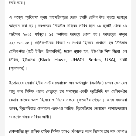
তৈরি করে।
এ লক্ষ্যে প্রতিরক্ষা ক্রয় মহাপরিদপ্তর থেকে চারটি হেলিকপ্টার ক্রয়ে দরপত্র
আহ্বান করা হয়। দরপত্রের শিডিউল বিক্রির তারিখ ছিল ১৯ জুলাই থেকে ১৪
অক্টোবর ২০২৫ পর্যন্ত। ১৫ অক্টোবর দরপত্র খোলা হয়। দরপত্রের নম্বর
২২১.৫৬৭.২৫। হেলিকপ্টারের বিবরণ ও সংখ্যা হিসেবে দেখানো হয় মিডিয়াম
হেলিকপ্টার (মাল্টি ইঞ্জিন, রিফারবিস্ট), মডেল ব্ল্যাক হক, ইউএইচ সিক্স জিরো এল
সিরিজ, ইউএসএ (Black Hawk, UH60L Series, USA), চারটি
(প্রথমবার)।
ইতোমধ্যে সেনাবাহিনীর মাস্টার জেনারেল অব অর্ডন্যান্স (এমজিও) মেজর জেনারেল
আবু বকর সিদ্দিক খানের নেতৃত্বে চার সদস্যের একটি প্রতিনিধি দল হেলিকপ্টার
কেনার কাজের অংশ হিসেবে ৭ দিনের সফরে যুক্তরাষ্ট্র গেছেন। অন্য সদস্যরা
হলেন, ব্রিগেডিয়ার জেনারেল একেএম আরিফ, ব্রিগেডিয়ার জেনারেল আসাদুজ্জামান
ও কর্নেল খসরু সাব্বির আলী।
কোম্পানির মূল মালিক তারিক সিদ্দিক হলেও কৌশলের অংশ হিসেবে তার নাম কোথাও