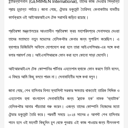
ইন্টারন্যাশনাল (GEMIMEN International), তাদের কাজ দেওয়ার সিদ্ধান্ত
প্রায় চূড়ান্ত পর্যায়ে। জানা গেছে, টেন্ডার ডকুমেন্ট তৈরিসহ কেনাকাটার যাবতীয়
কার্যক্রমে ওই আইআরআইএস টেক সরাসরি জড়িত রয়েছে।
প্রতিরক্ষা মন্ত্রণালয়ের আওতাধীন প্রতিরক্ষা ক্রয় মহাপরিদপ্তর সেনাসদরে দেওয়া
তাদের মতামতে নতুন মডেলের হেলিকপ্টার কেনার জন্য সুপারিশ করেছিল। এ
ব্যাপারে ডিজিডিপি অফিসে যোগাযোগ করা হলে তারা আইএসপিআর-এর সঙ্গে কথা
বলার পরামর্শ দেয়। আইএসপিআরকে ফোন করা হলে কোনো সাড়া মেলেনি।
আইআরআইএস টেক কোম্পানির পার্টনার এহতেশাম হুদাকে ফোন করলে তিনি বলেন,
এ বিষয়ে আমি কিছু বলতে পারব না। সেনাবাহিনীর সঙ্গে কথা বলুন।
জানা গেছে, শেখ হাসিনার বিগত ফ্যাসিস্ট সরকার ক্ষমতায় থাকতেই তারিক সিদ্দিক ও
এহতেশাম হুদা বাংলাদেশ সেনাবাহিনীর জন্য ‘ব্ল্যাক হক’ নামক ‘অ্যাটাক’
হেলিকপ্টার আনার পাঁয়তারা শুরু করেন। এজন্য তাদের কোম্পানি নিজেদের মতো
টেন্ডার ডকুমেন্ট তৈরি করে। পরবর্তী সময়ে ২০২৪ সালের ৫ আগস্ট শেখ হাসিনার
পতন হলে ওই মহলটি কিছুদিন চুপ থেকে পুনরায় এই কাজ পাওয়ার জন্য নীলনকশা