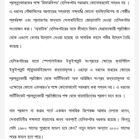
প্রস্তুতকারকের পক্ষে ‘রিফারবিশড’ হেলিকপ্টার সরবরাহ কোনোক্রমেই সম্ভব নয় ।
এ ধরনের গোঁজামিলের দরপত্রের সম্ভাব্য লক্ষ্যÑ কোনো ব্যক্তিবিশেষ বা গোষ্ঠীর
স্বার্থরক্ষা এবং প্রতারণার মাধ্যমে সেনাবাহিনীতে জোড়াতালি দেওয়া হেলিকপ্টার
সংযোজন করা। ‘অ্যাটাক’ হেলিকপ্টারের নামে কীভাবে বিমান মেরামতকারী প্রতিষ্ঠান
থেকে এগুলো কেনার উদ্যোগ নেওয়া হয়েছে তা সামরিক মহলে গভীর উদ্বেগ তৈরি
করেছে।
হেলিকপ্টারের মতো স্পেশালাইজড ইকুইপমেন্ট সংগ্রহের ক্ষেত্রে ক্যাপিটাল
ইকুইপমেন্ট স্ট্যান্ডার্ডাইজেশন বাধ্যতামূলক। এছাড়া এ ধরনের ক্রয়ের ক্ষেত্রে
প্রস্তুতকারী প্রতিষ্ঠান থেকে সার্টিফিকেট অফ অরিজিন সংগ্রহ বাধ্যতামূলক যা
এক্ষেত্রে কোনো এমআরও’র পক্ষে কোনোভাবেই সরবরাহ করা সম্ভব নয়। এ ধরনের
সার্টিফিকেট প্রস্তুতকারী প্রতিষ্ঠানের পক্ষ থেকে দায়দায়িত্বের প্রমাণ বহন করে ।
নাম প্রকাশ না করার শর্তে একজন সামরিক বিশেষজ্ঞ আমার দেশকে বলেন,
সেনাবাহিনীর সক্ষমতা বাড়ানোর জন্য অবশ্যই হেলিকপ্টার দরকার রয়েছে। কিন্তু
সেটা ১৯৮০ সালের পুরোনো মডেল হবে কেন? নতুন মডেল অন্তত ২০০০ সালের
পরের মডেল হতে পারে।