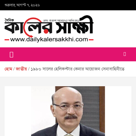
Skip
শুক্রবার, আগস্ট ৭, ২০২৬
to
content
কালের সাক্ষী
হোম
জাতীয়
১৯৮০ সালের হেলিকপ্টার কেনার আয়োজন সেনাবাহিনীতে