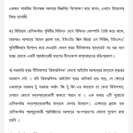
একজন সামরিক বিশেষজ্ঞ দরপত্র বিজ্ঞপ্তি বিশ্লেষণ করে বলেন, এখানে বিবেচনার
বিষয় হলোÑ
ক) মিডিয়াম হেলিকপ্টার পৃথিবীর বিভিন্ন দেশে বিভিন্ন কোম্পানি তৈরি করে থাকে,
তারপরও দরপত্রে ‘মডেল ব্ল্যাক হক, ইউএইচ সিক্স জিরো এল সিরিজ, ইউএসএ’
সুনির্দিষ্টভাবে উল্লেখ করে দেওয়াটা কেবল ক্রয় নীতিমালার ব্যত্যয়ই নয় বরং মনে
হচ্ছে কোনো একটি স্বার্থান্বেষী মহলের নীলনকশা বাস্তবায়নের বহিঃপ্রকাশ।
খ) সরকারি ক্রয় নীতিমালায় ‘রিফারবিশড’ কোনো আইটেম দরপত্রের মাধ্যমে ক্রয়ের
অবকাশ নেই । যদি ‘রিফারবিশড আইটেম’ ক্রয় অনিবার্য হয়ে পড়ে, সে ক্ষেত্রে
একমাত্র সরকার টু সরকার অর্থাৎ ‘জি টু জি’-এর মাধ্যমে তা কেনা বিধিসম্মত,
যেখানে কোনো মধ্যস্বত্বভোগী থাকতে পারবে না । এক কথায় এটি পুরোনো
হেলিকপ্টার মধ্যস্বত্বভোগীর মাধ্যমে কেনার উদ্যোগ। এক্ষেত্রে ব্ল্যাক হক
হেলিকপ্টার প্রস্তুতকারী প্রতিষ্ঠানের দরপত্রে অংশগ্রহণের কোনো সুযোগ রাখা
হয়নি ।