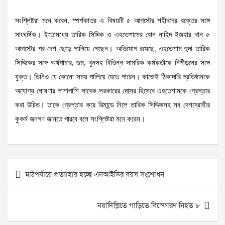
সংশ্লিষ্টরা মনে করেন, স্পর্শকাতর এ বিষয়টি ৫ আগস্টের শহীদদের রক্তের সঙ্গে
সাংঘর্ষিক। ইতোমধ্যে তারিক সিদ্দিক ও এহতেশামের বোন নাহিদ ইজহার খান ৫
আগস্টের পর দেশ ছেড়ে পালিয়ে গেছেন। অভিযোগ রয়েছে, এহতেশাম হুদা তারিক
সিদ্দিকের সঙ্গে অর্থপাচার, গুম, খুনসহ বিভিন্ন সামরিক কর্মকর্তাকে নিপীড়নের সঙ্গে
যুক্ত। তিনিও যে কোনো সময় পালিয়ে যেতে পারেন। কাজেই ঠিকাদারি প্রতিষ্ঠানকে
অযোগ্য ঘোষণার পাশাপাশি সাবেক সরকারের দোসর হিসেবে এহতেশামকে গ্রেপ্তার
করা উচিত। তাকে গ্রেপ্তার করে রিমান্ডে নিলে তারিক সিদ্দিকসহ সব দেশদ্রোহীর
কুকর্ম জনগণ জানতে পারবে বলে সংশ্লিষ্টরা মনে করেন।
Post
মাঠপর্যায়ে প্রত্যাহার হচ্ছে এনআইডির বয়স সংশোধন
navigation
নয়াদিল্লিতে গাড়িতে বিস্ফোরণ নিহত ৮