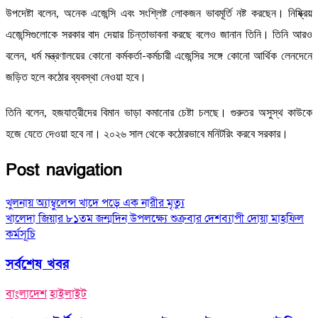
উপদেষ্টা বলেন, অনেক এজেন্সি এবং সংশ্লিষ্ট লোকজন ভাবমূর্তি নষ্ট করছেন। নিষ্ক্রিয়
এজেন্সিগুলোকে সরকার বাদ দেয়ার চিন্তাভাবনা করছে বলেও জানান তিনি। তিনি আরও
বলেন, ধর্ম মন্ত্রণালয়ের কোনো কর্মকর্তা-কর্মচারী এজেন্সির সঙ্গে কোনো আর্থিক লেনদেনে
জড়িত হলে কঠোর ব্যবস্থা নেওয়া হবে।
তিনি বলেন, হজযাত্রীদের বিমান ভাড়া কমানোর চেষ্টা চলছে। গুরুতর অসুস্থ কাউকে
হজে যেতে দেওয়া হবে না। ২০২৬ সাল থেকে কঠোরভাবে মনিটরিং করবে সরকার।
Post navigation
খুলনায় অ্যাম্বুলেন্স খাদে পড়ে এক নারীর মৃত্যু
খালেদা জিয়ার ৮১তম জন্মদিন উপলক্ষ্যে শুক্রবার দেশব্যাপী দোয়া মাহফিল
কর্মসূচি
সর্বশেষ খবর
বাংলাদেশ
হাইলাইট