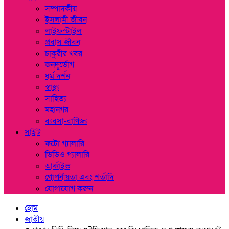
সম্পাদকীয়
ইসলামী জীবন
লাইফস্টাইল
প্রবাস জীবন
চাকুরীর খবর
জনদূর্ভোগ
ধর্ম দর্শন
স্বাস্থ্য
সাহিত্য
মহানগর
ব্যবসা-বাণিজ্য
সাইট
ফটো গ্যালারি
ভিডিও গ্যালারি
আর্কাইভ
গোপনীয়তা এবং শর্তাদি
যোগাযোগ করুন
হোম
জাতীয়