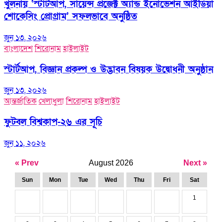
খুলনায় ‘স্টার্টআপ, সায়েন্স প্রজেক্ট অ্যান্ড ইনোভেশন আইডিয়া
শোকেসিং প্রোগ্রাম’ সফলভাবে অনুষ্ঠিত
জুন ১৩, ২০২৬
বাংলাদেশ
শিরোনাম
হাইলাইট
স্টার্টআপ, বিজ্ঞান প্রকল্প ও উদ্ভাবন বিষয়ক উদ্বোধনী অনুষ্ঠান
জুন ১৩, ২০২৬
আন্তর্জাতিক
খেলাধুলা
শিরোনাম
হাইলাইট
ফুটবল বিশ্বকাপ-২৬ এর সূচি
জুন ১১, ২০২৬
« Prev
August 2026
Next »
Sun
Mon
Tue
Wed
Thu
Fri
Sat
1