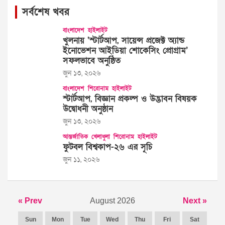
সর্বশেষ খবর
বাংলাদেশ
হাইলাইট
খুলনায় ‘স্টার্টআপ, সায়েন্স প্রজেক্ট অ্যান্ড
ইনোভেশন আইডিয়া শোকেসিং প্রোগ্রাম’
সফলভাবে অনুষ্ঠিত
জুন ১৩, ২০২৬
বাংলাদেশ
শিরোনাম
হাইলাইট
স্টার্টআপ, বিজ্ঞান প্রকল্প ও উদ্ভাবন বিষয়ক
উদ্বোধনী অনুষ্ঠান
জুন ১৩, ২০২৬
আন্তর্জাতিক
খেলাধুলা
শিরোনাম
হাইলাইট
ফুটবল বিশ্বকাপ-২৬ এর সূচি
জুন ১১, ২০২৬
« Prev
August 2026
Next »
Sun
Mon
Tue
Wed
Thu
Fri
Sat