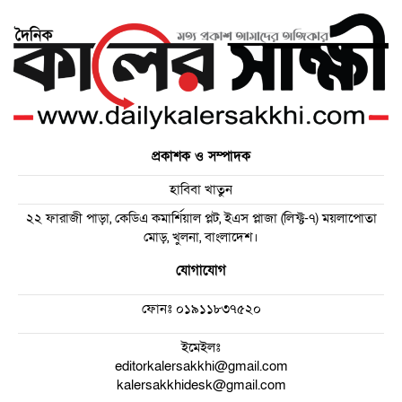
প্রকাশক ও সম্পাদক
হাবিবা খাতুন
২২ ফারাজী পাড়া, কেডিএ কমার্শিয়াল প্লট, ইএস প্লাজা (লিফ্ট-৭) ময়লাপোতা
মোড়, খুলনা, বাংলাদেশ।
যোগাযোগ
ফোনঃ
০১৯১১৮৩৭৫২০
ইমেইলঃ
editorkalersakkhi@gmail.com
kalersakkhidesk@gmail.com