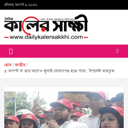
Skip
রবিবার, আগস্ট ৯, ২০২৬
to
content
কালের সাক্ষী
হোম
জাতীয়
৫ আগস্ট বা তার আগেও জুলাই ঘোষণাপত্র হতে পারে : উপদেষ্টা মাহফুজ