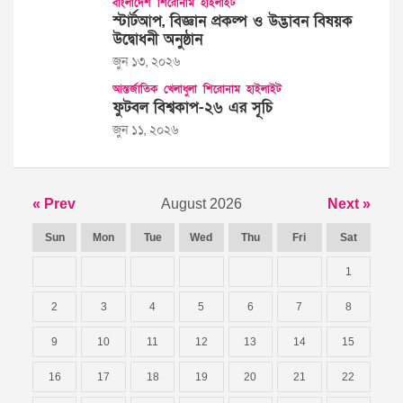
বাংলাদেশ
শিরোনাম
হাইলাইট
স্টার্টআপ, বিজ্ঞান প্রকল্প ও উদ্ভাবন বিষয়ক
উদ্বোধনী অনুষ্ঠান
জুন ১৩, ২০২৬
আন্তর্জাতিক
খেলাধুলা
শিরোনাম
হাইলাইট
ফুটবল বিশ্বকাপ-২৬ এর সূচি
জুন ১১, ২০২৬
« Prev
August 2026
Next »
Sun
Mon
Tue
Wed
Thu
Fri
Sat
1
2
3
4
5
6
7
8
9
10
11
12
13
14
15
16
17
18
19
20
21
22