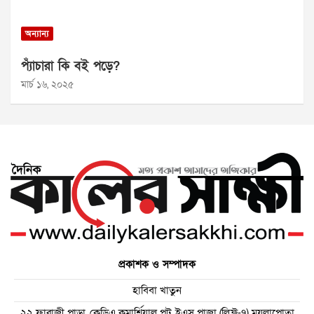
অন্যান্য
প্যাঁচারা কি বই পড়ে?
মার্চ ১৬, ২০২৫
প্রকাশক ও সম্পাদক
হাবিবা খাতুন
২২ ফারাজী পাড়া, কেডিএ কমার্শিয়াল প্লট, ইএস প্লাজা (লিফ্ট-৭) ময়লাপোতা