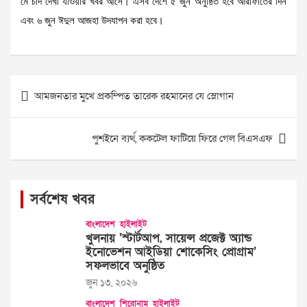
মে চাঁদ দেখা যাওয়ার খবর আসে। এসব দেশে ৫ জুন অনুষ্ঠিত হবে আরাফাতের দিন
এবং ৬ জুন ঈদুল আজহা উদযাপন করা হবে।
Post
আমজনতার মুখে প্রকম্পিত তারেক রহমানের যে স্লোগান
navigation
পুশইনে ব্যর্থ, ককটেল ফাটিয়ে ফিরে গেল বিএসএফ
সর্বশেষ খবর
বাংলাদেশ
হাইলাইট
খুলনায় ‘স্টার্টআপ, সায়েন্স প্রজেক্ট অ্যান্ড
ইনোভেশন আইডিয়া শোকেসিং প্রোগ্রাম’
সফলভাবে অনুষ্ঠিত
জুন ১৩, ২০২৬
বাংলাদেশ
শিরোনাম
হাইলাইট