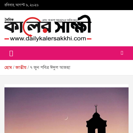
Skip
রবিবার, আগস্ট ৯, ২০২৬
to
content
কালের সাক্ষী
হোম
জাতীয়
৭ জুন পবিত্র ঈদুল আজহা