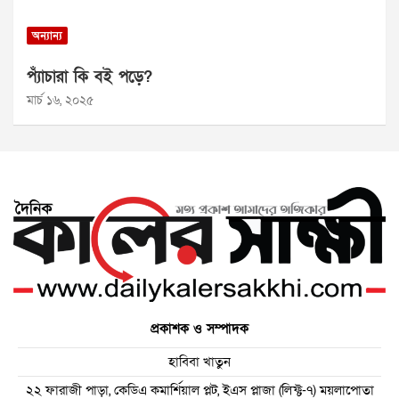
অন্যান্য
প্যাঁচারা কি বই পড়ে?
মার্চ ১৬, ২০২৫
প্রকাশক ও সম্পাদক
হাবিবা খাতুন
২২ ফারাজী পাড়া, কেডিএ কমার্শিয়াল প্লট, ইএস প্লাজা (লিফ্ট-৭) ময়লাপোতা